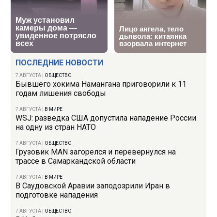
ПОСЛЕДНИЕ НОВОСТИ
7 АВГУСТА
|
ОБЩЕСТВО
Бывшего хокима Намангана приговорили к 11
годам лишения свободы
7 АВГУСТА
|
В МИРЕ
WSJ: разведка США допустила нападение России
на одну из стран НАТО
7 АВГУСТА
|
ОБЩЕСТВО
Грузовик MAN загорелся и перевернулся на
трассе в Самаркандской области
7 АВГУСТА
|
В МИРЕ
В Саудовской Аравии заподозрили Иран в
подготовке нападения
7 АВГУСТА
|
ОБЩЕСТВО