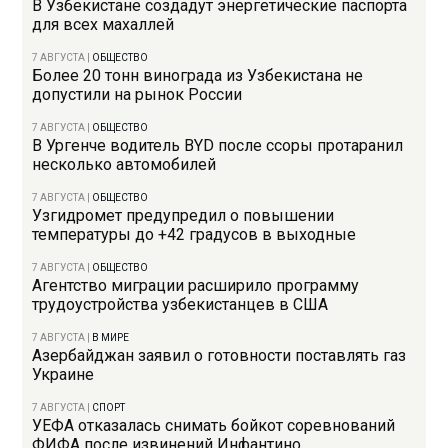
В Узбекистане создадут энергетические паспорта
для всех махаллей
7 АВГУСТА
|
ОБЩЕСТВО
Более 20 тонн винограда из Узбекистана не
допустили на рынок России
7 АВГУСТА
|
ОБЩЕСТВО
В Ургенче водитель BYD после ссоры протаранил
несколько автомобилей
7 АВГУСТА
|
ОБЩЕСТВО
Узгидромет предупредил о повышении
температуры до +42 градусов в выходные
7 АВГУСТА
|
ОБЩЕСТВО
Агентство миграции расширило программу
трудоустройства узбекистанцев в США
7 АВГУСТА
|
В МИРЕ
Азербайджан заявил о готовности поставлять газ
Украине
7 АВГУСТА
|
СПОРТ
УЕФА отказалась снимать бойкот соревнований
ФИФА после извинений Инфантино