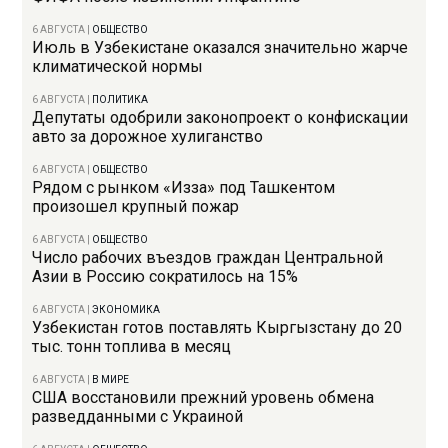
6 АВГУСТА
|
ОБЩЕСТВО
Июль в Узбекистане оказался значительно жарче
климатической нормы
6 АВГУСТА
|
ПОЛИТИКА
Депутаты одобрили законопроект о конфискации
авто за дорожное хулиганство
6 АВГУСТА
|
ОБЩЕСТВО
Рядом с рынком «Изза» под Ташкентом
произошел крупный пожар
6 АВГУСТА
|
ОБЩЕСТВО
Число рабочих въездов граждан Центральной
Азии в Россию сократилось на 15%
6 АВГУСТА
|
ЭКОНОМИКА
Узбекистан готов поставлять Кыргызстану до 20
тыс. тонн топлива в месяц
6 АВГУСТА
|
В МИРЕ
США восстановили прежний уровень обмена
разведданными с Украиной