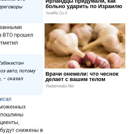
переговоры
ованными
 в ВТО прошел
отметил
Узбекистан
оз авто, потому
, – сказал
исал
таможенных
а пошлины
циенты,
 будут снижены в