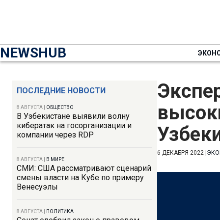
NEWSHUB
ЭКОН
Экспер
ПОСЛЕДНИЕ НОВОСТИ
высок
8 АВГУСТА
|
ОБЩЕСТВО
В Узбекистане выявили волну
кибератак на госорганизации и
Узбек
компании через RDP
6 ДЕКАБРЯ 2022
|
ЭКО
8 АВГУСТА
|
В МИРЕ
СМИ: США рассматривают сценарий
смены власти на Кубе по примеру
Венесуэлы
8 АВГУСТА
|
ПОЛИТИКА