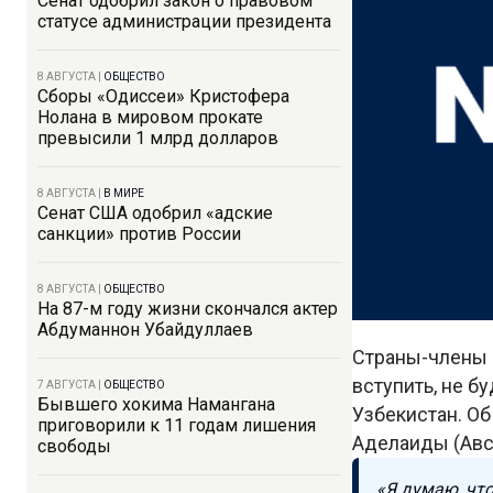
Сенат одобрил закон о правовом
статусе администрации президента
8 АВГУСТА
|
ОБЩЕСТВО
Сборы «Одиссеи» Кристофера
Нолана в мировом прокате
превысили 1 млрд долларов
8 АВГУСТА
|
В МИРЕ
Сенат США одобрил «адские
санкции» против России
8 АВГУСТА
|
ОБЩЕСТВО
На 87-м году жизни скончался актер
Абдуманнон Убайдуллаев
Страны-члены 
вступить, не 
7 АВГУСТА
|
ОБЩЕСТВО
Бывшего хокима Намангана
Узбекистан. О
приговорили к 11 годам лишения
Аделаиды (Авс
свободы
«Я думаю, что