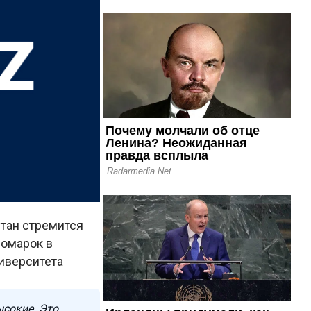
стан стремится
номарок в
иверситета
ысокие. Это