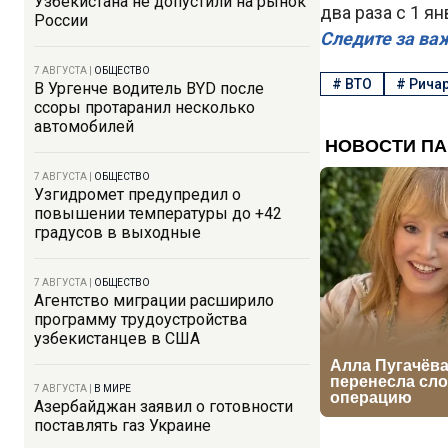
Узбекистана не допустили на рынок
два раза с 1 ян
России
Следите за ва
7 АВГУСТА
|
ОБЩЕСТВО
#
ВТО
#
Рича
В Ургенче водитель BYD после
ссоры протаранил несколько
автомобилей
7 АВГУСТА
|
ОБЩЕСТВО
Узгидромет предупредил о
повышении температуры до +42
градусов в выходные
7 АВГУСТА
|
ОБЩЕСТВО
Агентство миграции расширило
программу трудоустройства
узбекистанцев в США
7 АВГУСТА
|
В МИРЕ
Азербайджан заявил о готовности
поставлять газ Украине