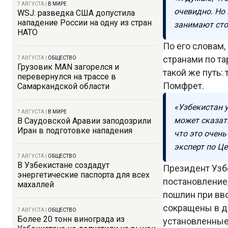
7 АВГУСТА
|
В МИРЕ
очевидно. Но 
WSJ: разведка США допустила
нападение России на одну из стран
занимают стол
НАТО
По его словам
странами по та
7 АВГУСТА
|
ОБЩЕСТВО
Грузовик MAN загорелся и
такой же путь:
перевернулся на трассе в
Помфрет.
Самаркандской области
«Узбекистан 
7 АВГУСТА
|
В МИРЕ
может сказать
В Саудовской Аравии заподозрили
Иран в подготовке нападения
что это очень
эксперт по Ц
7 АВГУСТА
|
ОБЩЕСТВО
В Узбекистане создадут
Президент Узб
энергетические паспорта для всех
постановление
махаллей
пошлин при вво
сокращены в дв
7 АВГУСТА
|
ОБЩЕСТВО
Более 20 тонн винограда из
установленные