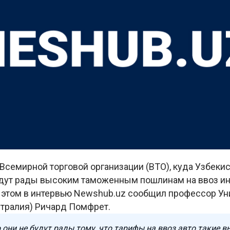
Всемирной торговой организации (ВТО), куда Узбеки
будут рады высоким таможенным пошлинам на ввоз и
б этом в интервью Newshub.uz сообщил профессор Ун
тралия) Ричард Помфрет.
 они не будут рады тому, что тарифы на ввоз авто такие в