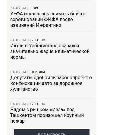
7 АВГУСТА
|
СПОРТ
УЕФА отказалась снимать бойкот
соревнований ФИФА после
извинений Инфантино
6 АВГУСТА
|
ОБЩЕСТВО
Июль в Узбекистане оказался
значительно жарче климатической
нормы
6 АВГУСТА
|
ПОЛИТИКА
Депутаты одобрили законопроект о
конфискации авто за дорожное
хулиганство
6 АВГУСТА
|
ОБЩЕСТВО
Рядом с рынком «Изза» под
Ташкентом произошел крупный
пожар