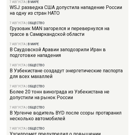
7 АВГУСТА
|
В МИРЕ
WSJ: разведка США допустила нападение России
на одну из стран НАТО
7 АВГУСТА
|
ОБЩЕСТВО
Грузовик MAN загорелся и перевернулся на
трассе в Самаркандской области
7 АВГУСТА
|
В МИРЕ
В Саудовской Аравии заподозрили Иран в
подготовке нападения
7 АВГУСТА
|
ОБЩЕСТВО
В Узбекистане создадут энергетические паспорта
для всех махаллей
7 АВГУСТА
|
ОБЩЕСТВО
Более 20 тонн винограда из Узбекистана не
допустили на рынок России
7 АВГУСТА
|
ОБЩЕСТВО
В Ургенче водитель BYD после ссоры протаранил
несколько автомобилей
7 АВГУСТА
|
ОБЩЕСТВО
Узгидромет предупредил о повышении