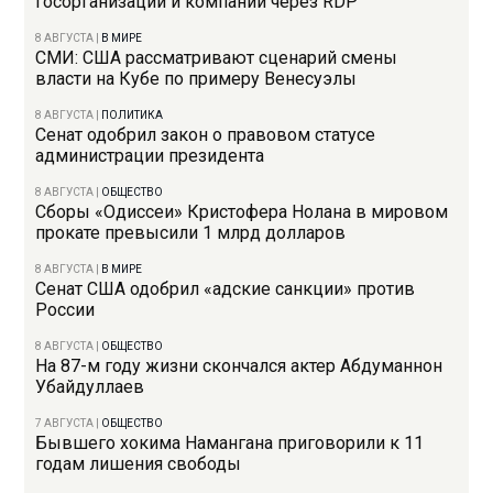
госорганизации и компании через RDP
8 АВГУСТА
|
В МИРЕ
СМИ: США рассматривают сценарий смены
власти на Кубе по примеру Венесуэлы
8 АВГУСТА
|
ПОЛИТИКА
Сенат одобрил закон о правовом статусе
администрации президента
8 АВГУСТА
|
ОБЩЕСТВО
Сборы «Одиссеи» Кристофера Нолана в мировом
прокате превысили 1 млрд долларов
8 АВГУСТА
|
В МИРЕ
Сенат США одобрил «адские санкции» против
России
8 АВГУСТА
|
ОБЩЕСТВО
На 87-м году жизни скончался актер Абдуманнон
Убайдуллаев
7 АВГУСТА
|
ОБЩЕСТВО
Бывшего хокима Намангана приговорили к 11
годам лишения свободы