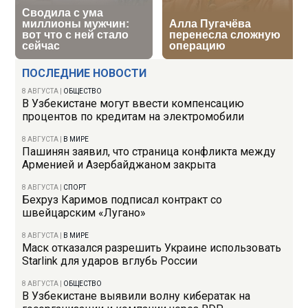
ПОСЛЕДНИЕ НОВОСТИ
8 АВГУСТА
|
ОБЩЕСТВО
В Узбекистане могут ввести компенсацию
процентов по кредитам на электромобили
8 АВГУСТА
|
В МИРЕ
Пашинян заявил, что страница конфликта между
Арменией и Азербайджаном закрыта
8 АВГУСТА
|
СПОРТ
Бехруз Каримов подписал контракт со
швейцарским «Лугано»
8 АВГУСТА
|
В МИРЕ
Маск отказался разрешить Украине использовать
Starlink для ударов вглубь России
8 АВГУСТА
|
ОБЩЕСТВО
В Узбекистане выявили волну кибератак на