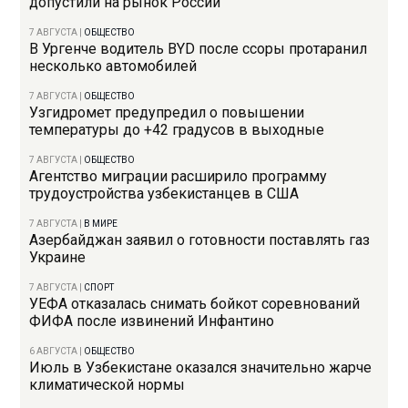
допустили на рынок России
7 АВГУСТА
|
ОБЩЕСТВО
В Ургенче водитель BYD после ссоры протаранил
несколько автомобилей
7 АВГУСТА
|
ОБЩЕСТВО
Узгидромет предупредил о повышении
температуры до +42 градусов в выходные
7 АВГУСТА
|
ОБЩЕСТВО
Агентство миграции расширило программу
трудоустройства узбекистанцев в США
7 АВГУСТА
|
В МИРЕ
Азербайджан заявил о готовности поставлять газ
Украине
7 АВГУСТА
|
СПОРТ
УЕФА отказалась снимать бойкот соревнований
ФИФА после извинений Инфантино
6 АВГУСТА
|
ОБЩЕСТВО
Июль в Узбекистане оказался значительно жарче
климатической нормы