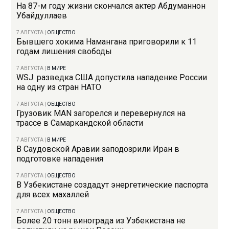
На 87-м году жизни скончался актер Абдуманнон
Убайдуллаев
7 АВГУСТА
|
ОБЩЕСТВО
Бывшего хокима Намангана приговорили к 11
годам лишения свободы
7 АВГУСТА
|
В МИРЕ
WSJ: разведка США допустила нападение России
на одну из стран НАТО
7 АВГУСТА
|
ОБЩЕСТВО
Грузовик MAN загорелся и перевернулся на
трассе в Самаркандской области
7 АВГУСТА
|
В МИРЕ
В Саудовской Аравии заподозрили Иран в
подготовке нападения
7 АВГУСТА
|
ОБЩЕСТВО
В Узбекистане создадут энергетические паспорта
для всех махаллей
7 АВГУСТА
|
ОБЩЕСТВО
Более 20 тонн винограда из Узбекистана не