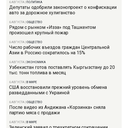
6 АВГУСТА
|
ПОЛИТИКА
Депутаты одобрили законопроект о конфискации
авто за дорожное хулиганство
6 АВГУСТА
|
ОБЩЕСТВО
Рядом с рынком «Изза» под Ташкентом
произошел крупный пожар
6 АВГУСТА
|
ОБЩЕСТВО
Число рабочих въездов граждан Центральной
Азии в Россию сократилось на 15%
6 АВГУСТА
|
ЭКОНОМИКА
Узбекистан готов поставлять Кыргызстану до 20
тыс. тонн топлива в месяц
6 АВГУСТА
|
В МИРЕ
США восстановили прежний уровень обмена
разведданными с Украиной
6 АВГУСТА
|
ОБЩЕСТВО
После видео из Андижана «Корзинка» сняла
партию мяса с продажи
6 АВГУСТА
|
В МИРЕ
Зеленский заявил о трехкратном сокращении