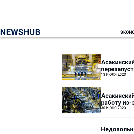
NEWSHUB
ЭКОН
Асакински
перезапуст
13 ИЮЛЯ 2023
Асакински
работу из-
30 ИЮНЯ 2023
Недовольны