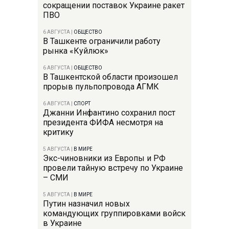
сокращении поставок Украине ракет
ПВО
6 АВГУСТА
|
ОБЩЕСТВО
В Ташкенте ограничили работу
рынка «Куйлюк»
6 АВГУСТА
|
ОБЩЕСТВО
В Ташкентской области произошел
прорыв пульпопровода АГМК
6 АВГУСТА
|
СПОРТ
Джанни Инфантино сохранил пост
президента ФИФА несмотря на
критику
5 АВГУСТА
|
В МИРЕ
Экс-чиновники из Европы и РФ
провели тайную встречу по Украине
– СМИ
5 АВГУСТА
|
В МИРЕ
Путин назначил новых
командующих группировками войск
в Украине