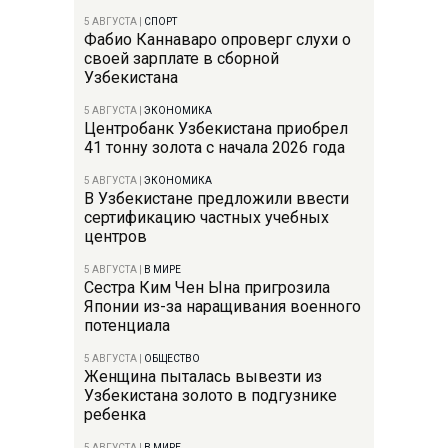
5 АВГУСТА
|
СПОРТ
Фабио Каннаваро опроверг слухи о
своей зарплате в сборной
Узбекистана
5 АВГУСТА
|
ЭКОНОМИКА
Центробанк Узбекистана приобрел
41 тонну золота с начала 2026 года
5 АВГУСТА
|
ЭКОНОМИКА
В Узбекистане предложили ввести
сертификацию частных учебных
центров
5 АВГУСТА
|
В МИРЕ
Сестра Ким Чен Ына пригрозила
Японии из-за наращивания военного
потенциала
5 АВГУСТА
|
ОБЩЕСТВО
Женщина пыталась вывезти из
Узбекистана золото в подгузнике
ребенка
5 АВГУСТА
|
В МИРЕ