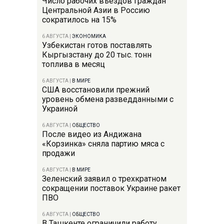
Число рабочих въездов граждан
Центральной Азии в Россию
сократилось на 15%
6 АВГУСТА
|
ЭКОНОМИКА
Узбекистан готов поставлять
Кыргызстану до 20 тыс. тонн
топлива в месяц
6 АВГУСТА
|
В МИРЕ
США восстановили прежний
уровень обмена разведданными с
Украиной
6 АВГУСТА
|
ОБЩЕСТВО
После видео из Андижана
«Корзинка» сняла партию мяса с
продажи
6 АВГУСТА
|
В МИРЕ
Зеленский заявил о трехкратном
сокращении поставок Украине ракет
ПВО
6 АВГУСТА
|
ОБЩЕСТВО
В Ташкенте ограничили работу