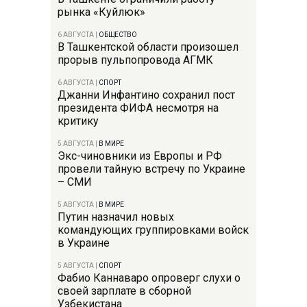
рынка «Куйлюк»
6 АВГУСТА
|
ОБЩЕСТВО
В Ташкентской области произошел
прорыв пульпопровода АГМК
6 АВГУСТА
|
СПОРТ
Джанни Инфантино сохранил пост
президента ФИФА несмотря на
критику
5 АВГУСТА
|
В МИРЕ
Экс-чиновники из Европы и РФ
провели тайную встречу по Украине
– СМИ
5 АВГУСТА
|
В МИРЕ
Путин назначил новых
командующих группировками войск
в Украине
5 АВГУСТА
|
СПОРТ
Фабио Каннаваро опроверг слухи о
своей зарплате в сборной
Узбекистана