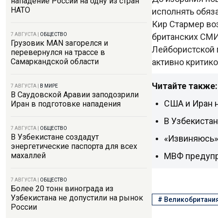
нападение России на одну из стран
НАТО
исполнять обяз
Кир Стармер во
британских СМИ
7 АВГУСТА
|
ОБЩЕСТВО
Грузовик MAN загорелся и
Лейбористской 
перевернулся на трассе в
активно критик
Самаркандской области
Читайте также:
7 АВГУСТА
|
В МИРЕ
В Саудовской Аравии заподозрили
США и Иран 
Иран в подготовке нападения
В Узбекистан
7 АВГУСТА
|
ОБЩЕСТВО
В Узбекистане создадут
«Извиняюсь» 
энергетические паспорта для всех
МВФ предупр
махаллей
7 АВГУСТА
|
ОБЩЕСТВО
Более 20 тонн винограда из
Узбекистана не допустили на рынок
#
Великобритани
России