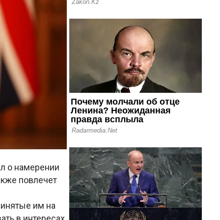
л о намерении
акже повлечет
ринятые им на
ать в интересах