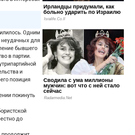
силилось. Одним
е неудачных для
ление бывшего
во в партии.
нутрипартийной
ельства и
его позиция
ении покинуть
бористской
вестно до
н продолжит