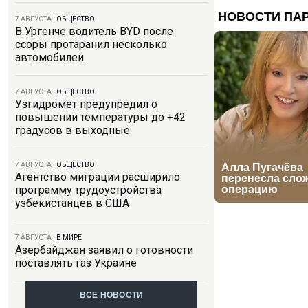
7 АВГУСТА
|
ОБЩЕСТВО
В Ургенче водитель BYD после
ссоры протаранил несколько
автомобилей
7 АВГУСТА
|
ОБЩЕСТВО
Узгидромет предупредил о
повышении температуры до +42
градусов в выходные
7 АВГУСТА
|
ОБЩЕСТВО
Агентство миграции расширило
программу трудоустройства
узбекистанцев в США
7 АВГУСТА
|
В МИРЕ
Азербайджан заявил о готовности
поставлять газ Украине
ВСЕ НОВОСТИ