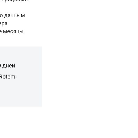
По данным
ера
ие месяцы
0 дней
 Rotem