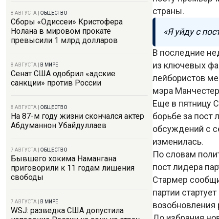
страны.
8 АВГУСТА
|
ОБЩЕСТВО
Сборы «Одиссеи» Кристофера
«Я уйду с по
Нолана в мировом прокате
превысили 1 млрд долларов
В последние не
из ключевых фа
8 АВГУСТА
|
В МИРЕ
Сенат США одобрил «адские
лейбористов ме
санкции» против России
мэра Манчестер
Еще в пятницу С
8 АВГУСТА
|
ОБЩЕСТВО
борьбе за пост 
На 87-м году жизни скончался актер
Абдуманнон Убайдуллаев
обсуждений с с
изменилась.
7 АВГУСТА
|
ОБЩЕСТВО
По словам поли
Бывшего хокима Намангана
пост лидера пар
приговорили к 11 годам лишения
свободы
Стармер сообщи
партии стартует
7 АВГУСТА
|
В МИРЕ
возобновления 
WSJ: разведка США допустила
До избрания но