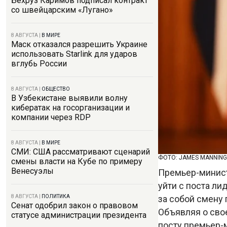
Бехруз Каримов подписал контракт
со швейцарским «Лугано»
8 АВГУСТА
|
В МИРЕ
Маск отказался разрешить Украине
использовать Starlink для ударов
вглубь России
8 АВГУСТА
|
ОБЩЕСТВО
В Узбекистане выявили волну
кибератак на госорганизации и
компании через RDP
8 АВГУСТА
|
В МИРЕ
СМИ: США рассматривают сценарий
ФОТО: JAMES MANNING
смены власти на Кубе по примеру
Венесуэлы
Премьер-минист
уйти с поста л
за собой смену 
8 АВГУСТА
|
ПОЛИТИКА
Сенат одобрил закон о правовом
Объявляя о свое
статусе администрации президента
посту премьер-