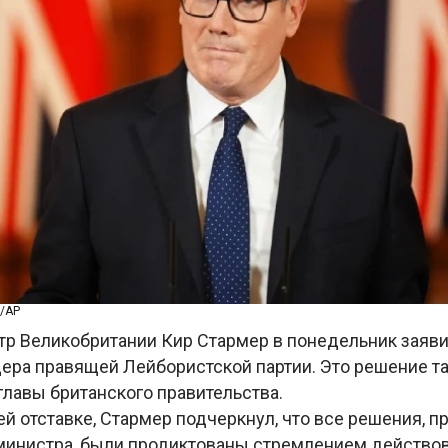
/AP
р Великобритании Кир Стармер в понедельник заяви
идера правящей Лейбористской партии. Это решение т
главы британского правительства.
й отставке, Стармер подчеркнул, что все решения, п
министра, были продиктованы стремлением действов