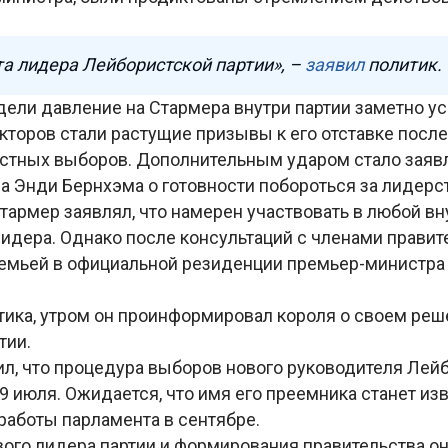
ста лидера Лейбористской партии», –
заявил
политик.
дели давление на Стармера внутри партии заметно у
кторов стали растущие призывы к его отставке посл
стных выборов. Дополнительным ударом стало заяв
а Энди Бернхэма о готовности побороться за лидерст
тармер заявлял, что намерен участвовать в любой в
лидера. Однако после консультаций с членами правит
емьей в официальной резиденции премьер-министра 
тика, утром он проинформировал короля о своем реш
тии.
л, что процедура выборов нового руководителя Лей
 9 июля. Ожидается, что имя его преемника станет из
работы парламента в сентябре.
вого лидера партии и формирования правительства о