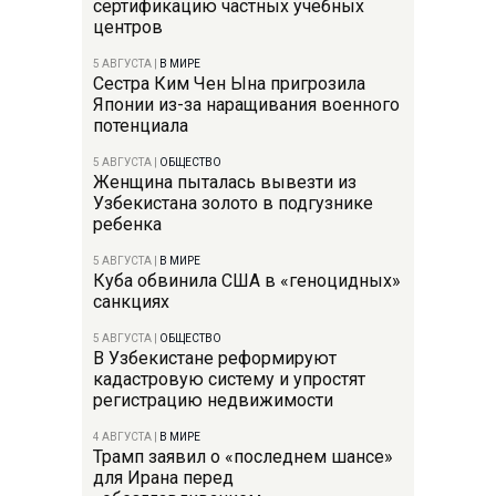
сертификацию частных учебных
центров
5 АВГУСТА
|
В МИРЕ
Сестра Ким Чен Ына пригрозила
Японии из-за наращивания военного
потенциала
5 АВГУСТА
|
ОБЩЕСТВО
Женщина пыталась вывезти из
Узбекистана золото в подгузнике
ребенка
5 АВГУСТА
|
В МИРЕ
Куба обвинила США в «геноцидных»
санкциях
5 АВГУСТА
|
ОБЩЕСТВО
В Узбекистане реформируют
кадастровую систему и упростят
регистрацию недвижимости
4 АВГУСТА
|
В МИРЕ
Трамп заявил о «последнем шансе»
для Ирана перед