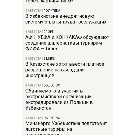
«обезглавливанием»
4 АВГУСТА
|
ПОЛИТИКА
В Узбекистане внедрят новую
систему оплаты труда госслужащих
4 АВГУСТА
|
СПОРТ
АФК, УЕФА и КОНКАКАФ обсуждают
создание альтернативы турнирам
ФИФА – Times
4 АВГУСТА
|
В МИРЕ
В Казахстане хотят ввести платное
разрешение на въезд для
иностранцев
4 АВГУСТА
|
ОБЩЕСТВО
Обвиняемого в участии в
экстремистской организации
экстрадировали из Польши в
Узбекистан
4 АВГУСТА
|
ОБЩЕСТВО
Минэнерго Узбекистана подготовит
льготные тарифы на
электроэнергию