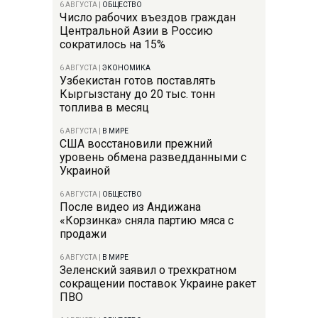
6 АВГУСТА
|
ОБЩЕСТВО
Число рабочих въездов граждан
Центральной Азии в Россию
сократилось на 15%
6 АВГУСТА
|
ЭКОНОМИКА
Узбекистан готов поставлять
Кыргызстану до 20 тыс. тонн
топлива в месяц
6 АВГУСТА
|
В МИРЕ
США восстановили прежний
уровень обмена разведданными с
Украиной
6 АВГУСТА
|
ОБЩЕСТВО
После видео из Андижана
«Корзинка» сняла партию мяса с
продажи
6 АВГУСТА
|
В МИРЕ
Зеленский заявил о трехкратном
сокращении поставок Украине ракет
ПВО