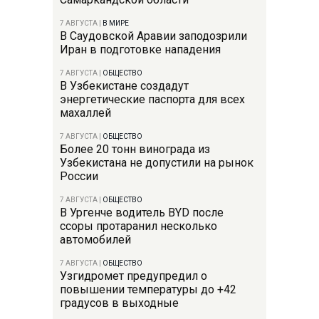
7 АВГУСТА
|
В МИРЕ
В Саудовской Аравии заподозрили
Иран в подготовке нападения
7 АВГУСТА
|
ОБЩЕСТВО
В Узбекистане создадут
энергетические паспорта для всех
махаллей
7 АВГУСТА
|
ОБЩЕСТВО
Более 20 тонн винограда из
Узбекистана не допустили на рынок
России
7 АВГУСТА
|
ОБЩЕСТВО
В Ургенче водитель BYD после
ссоры протаранил несколько
автомобилей
7 АВГУСТА
|
ОБЩЕСТВО
Узгидромет предупредил о
повышении температуры до +42
градусов в выходные