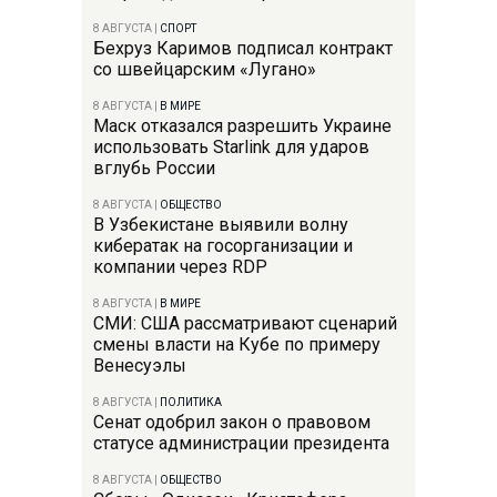
8 АВГУСТА
|
СПОРТ
Бехруз Каримов подписал контракт
со швейцарским «Лугано»
8 АВГУСТА
|
В МИРЕ
Маск отказался разрешить Украине
использовать Starlink для ударов
вглубь России
8 АВГУСТА
|
ОБЩЕСТВО
В Узбекистане выявили волну
кибератак на госорганизации и
компании через RDP
8 АВГУСТА
|
В МИРЕ
СМИ: США рассматривают сценарий
смены власти на Кубе по примеру
Венесуэлы
8 АВГУСТА
|
ПОЛИТИКА
Сенат одобрил закон о правовом
статусе администрации президента
8 АВГУСТА
|
ОБЩЕСТВО