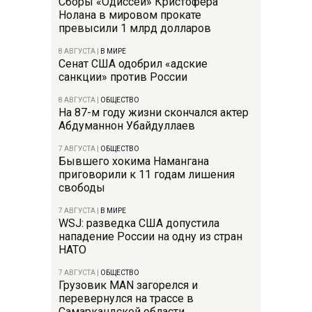
Сборы «Одиссеи» Кристофера
Нолана в мировом прокате
превысили 1 млрд долларов
8 АВГУСТА
|
В МИРЕ
Сенат США одобрил «адские
санкции» против России
8 АВГУСТА
|
ОБЩЕСТВО
На 87-м году жизни скончался актер
Абдуманнон Убайдуллаев
7 АВГУСТА
|
ОБЩЕСТВО
Бывшего хокима Намангана
приговорили к 11 годам лишения
свободы
7 АВГУСТА
|
В МИРЕ
WSJ: разведка США допустила
нападение России на одну из стран
НАТО
7 АВГУСТА
|
ОБЩЕСТВО
Грузовик MAN загорелся и
перевернулся на трассе в
Самаркандской области