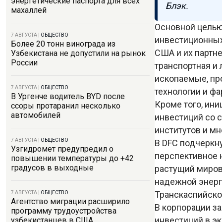
энергетические паспорта для всех
Блэк.
махаллей
Основной целью
7 АВГУСТА
|
ОБЩЕСТВО
инвестиционных
Более 20 тонн винограда из
США и их партне
Узбекистана не допустили на рынок
России
транспортная и
ископаемые, п
7 АВГУСТА
|
ОБЩЕСТВО
технологии и ф
В Ургенче водитель BYD после
Кроме того, ини
ссоры протаранил несколько
автомобилей
инвестиций со 
институтов и мн
7 АВГУСТА
|
ОБЩЕСТВО
В DFC подчеркн
Узгидромет предупредил о
перспективное 
повышении температуры до +42
градусов в выходные
растущий миров
надежной энерг
Транскаспийско
7 АВГУСТА
|
ОБЩЕСТВО
Агентство миграции расширило
В корпорации з
программу трудоустройства
инвестиций в э
узбекистанцев в США