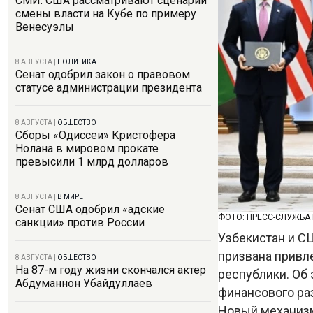
СМИ: США рассматривают сценарий
смены власти на Кубе по примеру
Венесуэлы
8 АВГУСТА
|
ПОЛИТИКА
Сенат одобрил закон о правовом
статусе администрации президента
8 АВГУСТА
|
ОБЩЕСТВО
Сборы «Одиссеи» Кристофера
Нолана в мировом прокате
превысили 1 млрд долларов
8 АВГУСТА
|
В МИРЕ
Сенат США одобрил «адские
ФОТО: ПРЕСС-СЛУЖБА
санкции» против России
Узбекистан и С
призвана привл
8 АВГУСТА
|
ОБЩЕСТВО
На 87-м году жизни скончался актер
республики. Об
Абдуманнон Убайдуллаев
финансового ра
Новый механизм