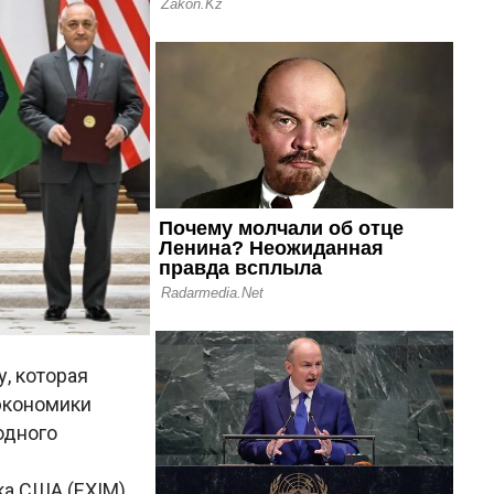
, которая
экономики
одного
а США (EXIM),