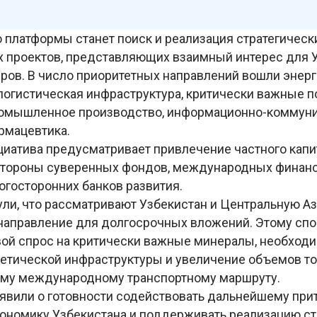
 платформы станет поиск и реализация стратегическ
 проектов, представляющих взаимный интерес для У
ров. В число приоритетных направлений вошли энерг
 логистическая инфраструктура, критически важные 
ромышленное производство, информационно-коммун
армацевтика.
циатива предусматривает привлечение частного капит
стороны суверенных фондов, международных финан
огосторонних банков развития.
ули, что рассматривают Узбекистан и Центральную А
направление для долгосрочных вложений. Этому сп
ой спрос на критически важные минералы, необходи
етической инфраструктуры и увеличение объемов то
му международному транспортному маршруту.
аявили о готовности содействовать дальнейшему при
кономику Узбекистана и поддерживать реализацию ст