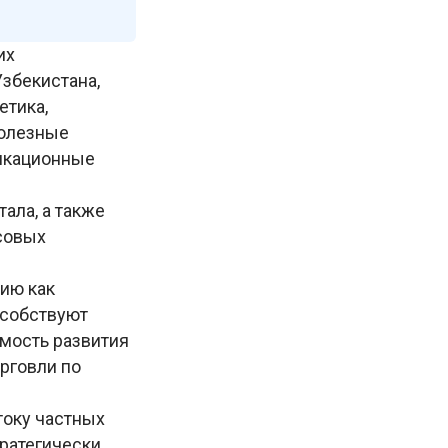
их
збекистана,
етика,
полезные
икационные
ала, а также
совых
зию как
особствуют
мость развития
рговли по
току частных
ратегически