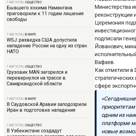
7 АВГУСТА
|
ОБЩЕСТВО
Министерства и
Бывшего хокима Намангана
приговорили к 11 годам лишения
реконструкции 
свободы
Церемония подп
инвестиционног
7 АВГУСТА
|
В МИРЕ
подписали гене
WSJ: разведка США допустила
нападение России на одну из стран
Йованович, мин
НАТО
исполнительный
Вафаев.
7 АВГУСТА
|
ОБЩЕСТВО
Как отметили в 
Грузовик MAN загорелся и
стратегических
перевернулся на трассе в
Самаркандской области
сфере экспортн
«Сегодняшне
7 АВГУСТА
|
В МИРЕ
В Саудовской Аравии заподозрили
приоритетам 
Иран в подготовке нападения
одним из наи
платформе м
7 АВГУСТА
|
ОБЩЕСТВО
В Узбекистане создадут
новые возмож