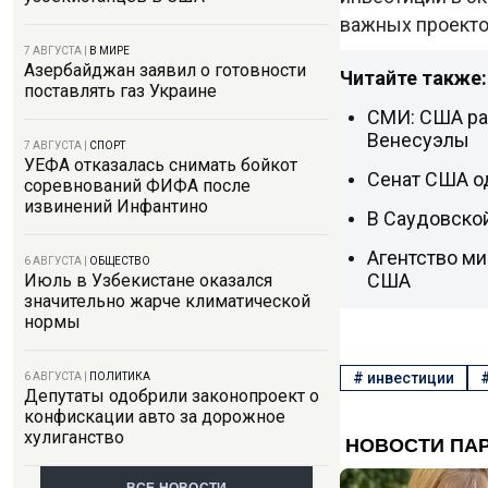
важных проекто
7 АВГУСТА
|
В МИРЕ
Азербайджан заявил о готовности
Читайте также:
поставлять газ Украине
СМИ: США ра
Венесуэлы
7 АВГУСТА
|
СПОРТ
УЕФА отказалась снимать бойкот
Сенат США о
соревнований ФИФА после
извинений Инфантино
В Саудовской
Агентство ми
6 АВГУСТА
|
ОБЩЕСТВО
США
Июль в Узбекистане оказался
значительно жарче климатической
нормы
#
инвестиции
6 АВГУСТА
|
ПОЛИТИКА
Депутаты одобрили законопроект о
конфискации авто за дорожное
хулиганство