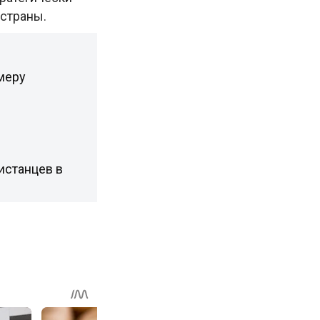
 страны.
меру
истанцев в