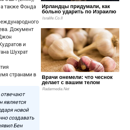
 а также Фонда
 международного
ева. Документ
 Джон
Кудратов и
тана Шухрат
ития
умя странами в
 отвечают
н является
одаря новой
нно создавать
аявил Бен