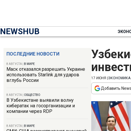
NEWSHUB
ЭКОН
Узбеки
ПОСЛЕДНИЕ НОВОСТИ
инвест
8 АВГУСТА
|
В МИРЕ
Маск отказался разрешить Украине
использовать Starlink для ударов
17 ИЮНЯ
|
ЭКОНОМИКА
вглубь России
Добавить News
8 АВГУСТА
|
ОБЩЕСТВО
В Узбекистане выявили волну
кибератак на госорганизации и
компании через RDP
8 АВГУСТА
|
В МИРЕ