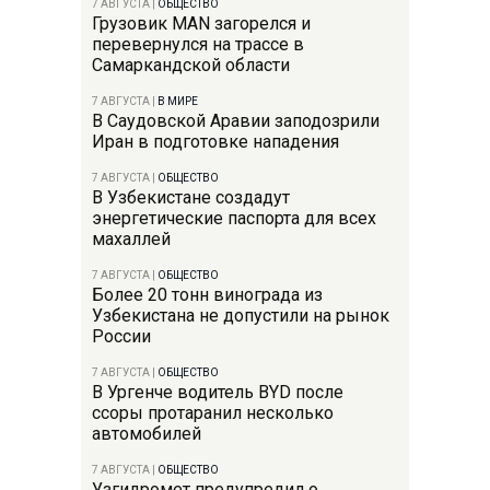
7 АВГУСТА
|
ОБЩЕСТВО
Грузовик MAN загорелся и
перевернулся на трассе в
Самаркандской области
7 АВГУСТА
|
В МИРЕ
В Саудовской Аравии заподозрили
Иран в подготовке нападения
7 АВГУСТА
|
ОБЩЕСТВО
В Узбекистане создадут
энергетические паспорта для всех
махаллей
7 АВГУСТА
|
ОБЩЕСТВО
Более 20 тонн винограда из
Узбекистана не допустили на рынок
России
7 АВГУСТА
|
ОБЩЕСТВО
В Ургенче водитель BYD после
ссоры протаранил несколько
автомобилей
7 АВГУСТА
|
ОБЩЕСТВО
Узгидромет предупредил о