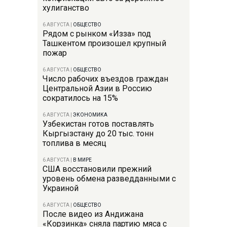
хулиганство
6 АВГУСТА
|
ОБЩЕСТВО
Рядом с рынком «Изза» под
Ташкентом произошел крупный
пожар
6 АВГУСТА
|
ОБЩЕСТВО
Число рабочих въездов граждан
Центральной Азии в Россию
сократилось на 15%
6 АВГУСТА
|
ЭКОНОМИКА
Узбекистан готов поставлять
Кыргызстану до 20 тыс. тонн
топлива в месяц
6 АВГУСТА
|
В МИРЕ
США восстановили прежний
уровень обмена разведданными с
Украиной
6 АВГУСТА
|
ОБЩЕСТВО
После видео из Андижана
«Корзинка» сняла партию мяса с