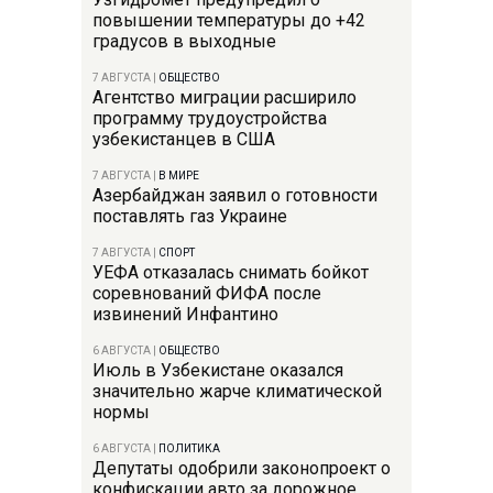
повышении температуры до +42
градусов в выходные
7 АВГУСТА
|
ОБЩЕСТВО
Агентство миграции расширило
программу трудоустройства
узбекистанцев в США
7 АВГУСТА
|
В МИРЕ
Азербайджан заявил о готовности
поставлять газ Украине
7 АВГУСТА
|
СПОРТ
УЕФА отказалась снимать бойкот
соревнований ФИФА после
извинений Инфантино
6 АВГУСТА
|
ОБЩЕСТВО
Июль в Узбекистане оказался
значительно жарче климатической
нормы
6 АВГУСТА
|
ПОЛИТИКА
Депутаты одобрили законопроект о
конфискации авто за дорожное