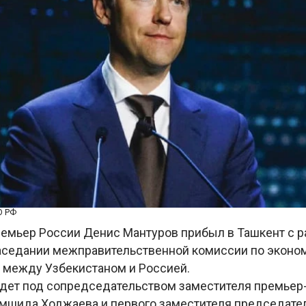
О РФ
емьер России Денис Мантуров прибыл в Ташкент с 
заседании межправительственной комиссии по экон
 между Узбекистаном и Россией.
дет под сопредседательством заместителя премьер
мшида Ходжаева и первого заместителя председате