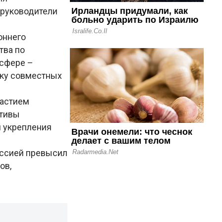
 руководители
оннего
тва по
 сфере –
ску совместных
частием
ктивы
и укрепления
оссией превысил
ов,