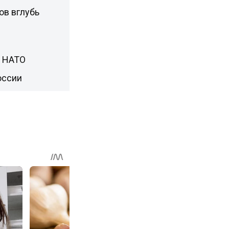
ов вглубь
н НАТО
оссии