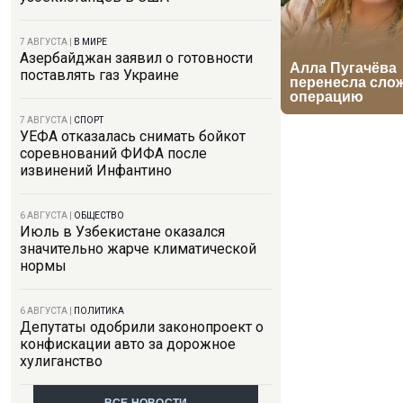
7 АВГУСТА
|
В МИРЕ
Азербайджан заявил о готовности
поставлять газ Украине
7 АВГУСТА
|
СПОРТ
УЕФА отказалась снимать бойкот
соревнований ФИФА после
извинений Инфантино
6 АВГУСТА
|
ОБЩЕСТВО
Июль в Узбекистане оказался
значительно жарче климатической
нормы
6 АВГУСТА
|
ПОЛИТИКА
Депутаты одобрили законопроект о
конфискации авто за дорожное
хулиганство