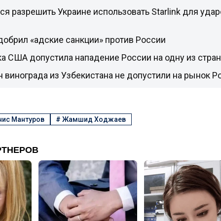
ся разрешить Украине использовать Starlink для удар
добрил «адские санкции» против России
а США допустила нападение России на одну из стра
н винограда из Узбекистана не допустили на рынок Р
нис Мантуров
#
Жамшид Ходжаев