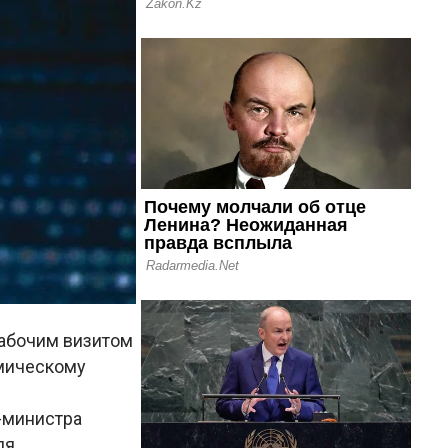
рабочим визитом
омическому
-министра
ля