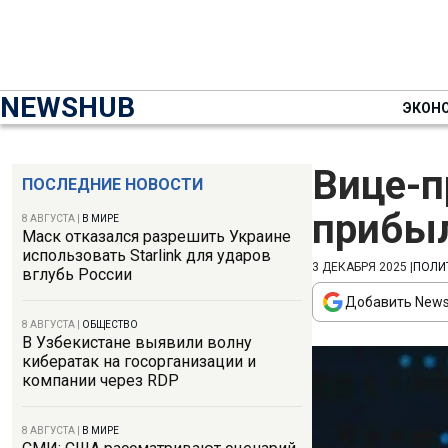
NEWSHUB
ЭКОН
Вице-п
ПОСЛЕДНИЕ НОВОСТИ
прибыл
8 АВГУСТА
|
В МИРЕ
Маск отказался разрешить Украине
использовать Starlink для ударов
3 ДЕКАБРЯ 2025
|
ПОЛИ
вглубь России
Добавить News
8 АВГУСТА
|
ОБЩЕСТВО
В Узбекистане выявили волну
кибератак на госорганизации и
компании через RDP
8 АВГУСТА
|
В МИРЕ