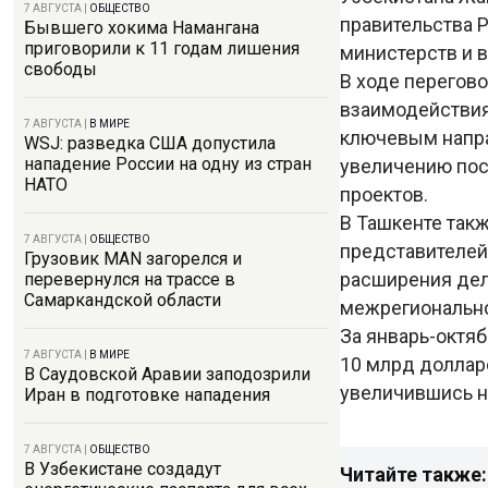
7 АВГУСТА
|
ОБЩЕСТВО
правительства 
Бывшего хокима Намангана
приговорили к 11 годам лишения
министерств и 
свободы
В ходе перегов
взаимодействия
7 АВГУСТА
|
В МИРЕ
ключевым напра
WSJ: разведка США допустила
нападение России на одну из стран
увеличению пос
НАТО
проектов.
В Ташкенте так
7 АВГУСТА
|
ОБЩЕСТВО
представителей
Грузовик MAN загорелся и
расширения дел
перевернулся на трассе в
Самаркандской области
межрегионально
За январь-октя
7 АВГУСТА
|
В МИРЕ
10 млрд долларо
В Саудовской Аравии заподозрили
увеличившись на
Иран в подготовке нападения
7 АВГУСТА
|
ОБЩЕСТВО
В Узбекистане создадут
Читайте также: