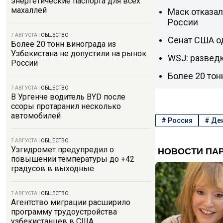
энергетические паспорта для всех
махаллей
Маск отказал
России
7 АВГУСТА
|
ОБЩЕСТВО
Сенат США о
Более 20 тонн винограда из
Узбекистана не допустили на рынок
WSJ: разведк
России
Более 20 тон
7 АВГУСТА
|
ОБЩЕСТВО
В Ургенче водитель BYD после
ссоры протаранил несколько
автомобилей
#
Россия
#
Де
7 АВГУСТА
|
ОБЩЕСТВО
Узгидромет предупредил о
повышении температуры до +42
градусов в выходные
7 АВГУСТА
|
ОБЩЕСТВО
Агентство миграции расширило
программу трудоустройства
узбекистанцев в США