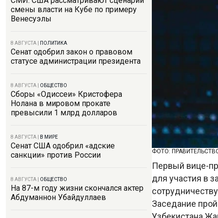
СМИ: США рассматривают сценарий
смены власти на Кубе по примеру
Венесуэлы
8 АВГУСТА
|
ПОЛИТИКА
Сенат одобрил закон о правовом
статусе администрации президента
8 АВГУСТА
|
ОБЩЕСТВО
Сборы «Одиссеи» Кристофера
Нолана в мировом прокате
превысили 1 млрд долларов
8 АВГУСТА
|
В МИРЕ
Сенат США одобрил «адские
ФОТО: ПРАВИТЕЛЬСТВ
санкции» против России
Первый вице-пр
для участия в 
8 АВГУСТА
|
ОБЩЕСТВО
На 87-м году жизни скончался актер
сотрудничеству
Абдуманнон Убайдуллаев
Заседание прой
Узбекистана Жа