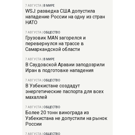
7 АВГУСТА
|
В МИРЕ
WSJ: разведка США допустила
нападение России на одну из стран
НАТО
7 АВГУСТА
|
ОБЩЕСТВО
Грузовик MAN загорелся и
перевернулся на трассе в
Самаркандской области
7 АВГУСТА
|
В МИРЕ
В Саудовской Аравии заподозрили
Иран в подготовке нападения
7 АВГУСТА
|
ОБЩЕСТВО
В Узбекистане создадут
энергетические паспорта для всех
махаллей
7 АВГУСТА
|
ОБЩЕСТВО
Более 20 тонн винограда из
Узбекистана не допустили на рынок
России
7 АВГУСТА
|
ОБЩЕСТВО