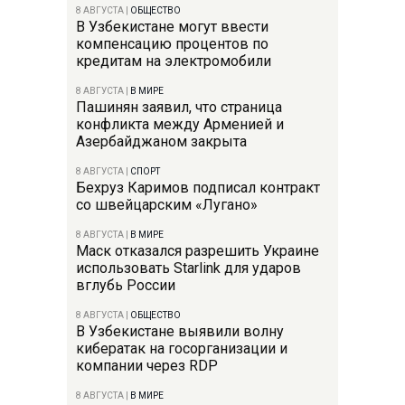
8 АВГУСТА
|
ОБЩЕСТВО
В Узбекистане могут ввести
компенсацию процентов по
кредитам на электромобили
8 АВГУСТА
|
В МИРЕ
Пашинян заявил, что страница
конфликта между Арменией и
Азербайджаном закрыта
8 АВГУСТА
|
СПОРТ
Бехруз Каримов подписал контракт
со швейцарским «Лугано»
8 АВГУСТА
|
В МИРЕ
Маск отказался разрешить Украине
использовать Starlink для ударов
вглубь России
8 АВГУСТА
|
ОБЩЕСТВО
В Узбекистане выявили волну
кибератак на госорганизации и
компании через RDP
8 АВГУСТА
|
В МИРЕ