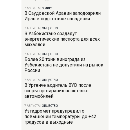
7 АВГУСТА
|
В МИРЕ
В Саудовской Аравии заподозрили
Иран в подготовке нападения
7 АВГУСТА
|
ОБЩЕСТВО
В Узбекистане создадут
энергетические паспорта для всех
махаллей
7 АВГУСТА
|
ОБЩЕСТВО
Более 20 тонн винограда из
Узбекистана не допустили на рынок
России
7 АВГУСТА
|
ОБЩЕСТВО
В Ургенче водитель BYD после
ссоры протаранил несколько
автомобилей
7 АВГУСТА
|
ОБЩЕСТВО
Узгидромет предупредил о
повышении температуры до +42
градусов в выходные