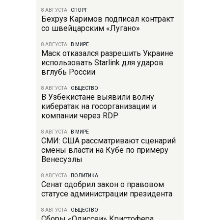
8 АВГУСТА
|
СПОРТ
Бехруз Каримов подписал контракт
со швейцарским «Лугано»
8 АВГУСТА
|
В МИРЕ
Маск отказался разрешить Украине
использовать Starlink для ударов
вглубь России
8 АВГУСТА
|
ОБЩЕСТВО
В Узбекистане выявили волну
кибератак на госорганизации и
компании через RDP
8 АВГУСТА
|
В МИРЕ
СМИ: США рассматривают сценарий
смены власти на Кубе по примеру
Венесуэлы
8 АВГУСТА
|
ПОЛИТИКА
Сенат одобрил закон о правовом
статусе администрации президента
8 АВГУСТА
|
ОБЩЕСТВО
Сборы «Одиссеи» Кристофера