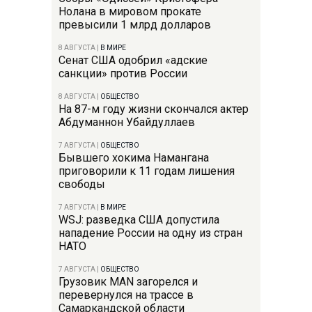
Нолана в мировом прокате
превысили 1 млрд долларов
8 АВГУСТА
|
В МИРЕ
Сенат США одобрил «адские
санкции» против России
8 АВГУСТА
|
ОБЩЕСТВО
На 87-м году жизни скончался актер
Абдуманнон Убайдуллаев
7 АВГУСТА
|
ОБЩЕСТВО
Бывшего хокима Намангана
приговорили к 11 годам лишения
свободы
7 АВГУСТА
|
В МИРЕ
WSJ: разведка США допустила
нападение России на одну из стран
НАТО
7 АВГУСТА
|
ОБЩЕСТВО
Грузовик MAN загорелся и
перевернулся на трассе в
Самаркандской области