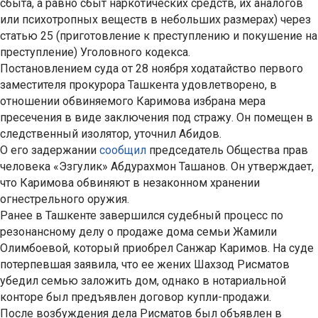
сбыта, а равно сбыт наркотических средств, их аналогов
или психотропных веществ в небольших размерах) через
статью 25 (приготовление к преступлению и покушение на
преступление) Уголовного кодекса.
Постановлением суда от 28 ноября ходатайство первого
заместителя прокурора Ташкента удовлетворено, в
отношении обвиняемого Каримова избрана мера
пресечения в виде заключения под стражу. Он помещен в
следственный изолятор, уточнил Абидов.
О его задержании
сообщил
председатель Общества прав
человека «Эзгулик» Абдурахмон Ташанов. Он утверждает,
что Каримова обвиняют в незаконном хранении
огнестрельного оружия.
Ранее в Ташкенте завершился судебный процесс по
резонансному делу о продаже дома семьи Жамили
Олимбоевой, который приобрел Санжар Каримов. На суде
потерпевшая заявила, что ее жених Шахзод Рисматов
убедил семью заложить дом, однако в нотариальной
конторе был предъявлен договор купли-продажи.
После возбуждения дела Рисматов был объявлен в