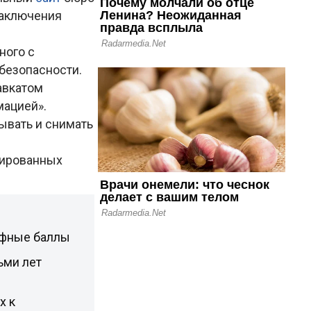
заключения
ного с
безопасности.
авкатом
мацией».
ывать и снимать
нированных
афные баллы
ьми лет
х к