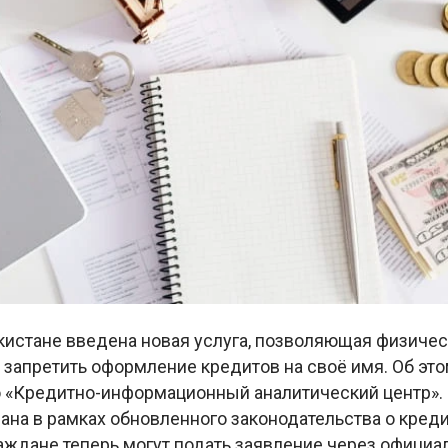
екистане введена новая услуга, позволяющая физиче
 запретить оформление кредитов на своё имя. Об эт
 «Кредитно-информационный аналитический центр».
ана в рамках обновленного законодательства о кред
аждане теперь могут подать заявление через офици