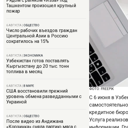
Рядом с рынком «Изза» под
Ташкентом произошел крупный
пожар
6 АВГУСТА
|
ОБЩЕСТВО
Число рабочих въездов граждан
Центральной Азии в Россию
сократилось на 15%
6 АВГУСТА
|
ЭКОНОМИКА
Узбекистан готов поставлять
Кыргызстану до 20 тыс. тонн
топлива в месяц
6 АВГУСТА
|
В МИРЕ
ФОТО: FREEPIK
США восстановили прежний
уровень обмена разведданными с
С 6 июня в Узб
Украиной
самостоятельно
кредитное бюро
6 АВГУСТА
|
ОБЩЕСТВО
Услуга реализов
После видео из Андижана
информации. Гр
«Корзинка» сняла партию мяса с