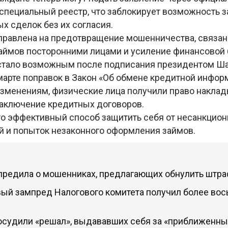
в специальный реестр, что заблокирует возможность 
х сделок без их согласия.
правлена на предотвращение мошенничества, связан
ймов посторонними лицами и усиление финансовой 
стало возможным после подписания президентом Ш
арте поправок в Закон «Об обмене кредитной инфор
изменениям, физические лица получили право наклад
заключение кредитных договоров.
то эффективный способ защитить себя от несанкцио
й и попыток незаконного оформления займов.
редила о мошенниках, предлагающих обнулить штр
ый зампред Налогового комитета получил более вос
осудили «решал», выдававших себя за «приближенны