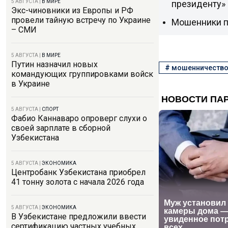
президенту»
5 АВГУСТА
|
В МИРЕ
Экс-чиновники из Европы и РФ
провели тайную встречу по Украине
Мошенники п
– СМИ
5 АВГУСТА
|
В МИРЕ
Путин назначил новых
#
мошенничеств
командующих группировками войск
в Украине
5 АВГУСТА
|
СПОРТ
Фабио Каннаваро опроверг слухи о
своей зарплате в сборной
Узбекистана
5 АВГУСТА
|
ЭКОНОМИКА
Центробанк Узбекистана приобрел
41 тонну золота с начала 2026 года
5 АВГУСТА
|
ЭКОНОМИКА
В Узбекистане предложили ввести
сертификацию частных учебных