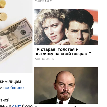
ским лицам
ом
сообщило
итной
альный
сайт
бюро