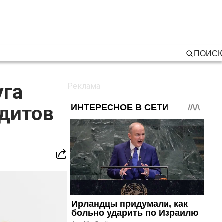
ПОИСК
уга
едитов