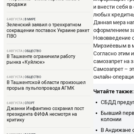
продажи
и внести себя 
любых кредитны
6 АВГУСТА
|
В МИРЕ
Данная мера на
Зеленский заявил о трехкратном
оформлением за
сокращении поставок Украине ракет
ПВО
Нововведение 
Мирзиёевым в м
6 АВГУСТА
|
ОБЩЕСТВО
Согласно этим 
В Ташкенте ограничили работу
самозапрет на 
рынка «Куйлюк»
Самозапрет – э
онлайн-операци
6 АВГУСТА
|
ОБЩЕСТВО
В Ташкентской области произошел
прорыв пульпопровода АГМК
Читайте также:
СБДД предуп
6 АВГУСТА
|
СПОРТ
Джанни Инфантино сохранил пост
Бывший перв
президента ФИФА несмотря на
колонии
критику
В Андижане 