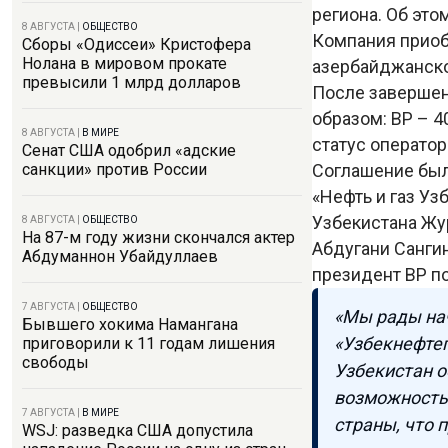
региона. Об это
8 АВГУСТА
|
ОБЩЕСТВО
Компания приобр
Сборы «Одиссеи» Кристофера
Нолана в мировом прокате
азербайджанско
превысили 1 млрд долларов
После завершен
образом: BP – 4
8 АВГУСТА
|
В МИРЕ
статус оператор
Сенат США одобрил «адские
Соглашение был
санкции» против России
«Нефть и газ Уз
Узбекистана Жу
8 АВГУСТА
|
ОБЩЕСТВО
На 87-м году жизни скончался актер
Абдугани Санги
Абдуманнон Убайдуллаев
президент BP п
7 АВГУСТА
|
ОБЩЕСТВО
«Мы рады нач
Бывшего хокима Намангана
«Узбекнефтег
приговорили к 11 годам лишения
свободы
Узбекистан о
возможность 
7 АВГУСТА
|
В МИРЕ
страны, что 
WSJ: разведка США допустила