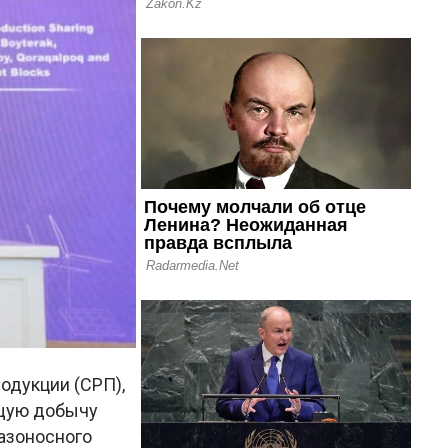
одукции (СРП),
ющую добычу
азоносного