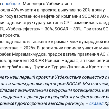
м
сообщает
Минэнерго Узбекистана.
ела 40% участия в проекте, выкупив по 20% доли у
й государственной нефтяной компании SOCAR и АО «
ия сделки структура участия в СРП изменилась сл
0%, «Узбекнефтегаз» – 30%, SOCAR – 30%. При этом S
а проекта.
о подписано в Ташкенте в рамках международной к
бекистана – 2026». В церемонии приняли участие мин
рабек Мирзамахмудов, председатель правления АО «
нов, президент SOCAR Ровшан Наджаф, а также реги
о Азербайджану, Грузии и Турции Джованни Кристофо
ать наш первый проект в Узбекистане совместно с
аз» и нашим давним партнером SOCAR. Мы считаем,
бладает значительным ресурсным потенциалом, и в
поддержать разведку и разработку нефтегазовых р
принесет долгосрочные выгоды региону», –
сказал
К