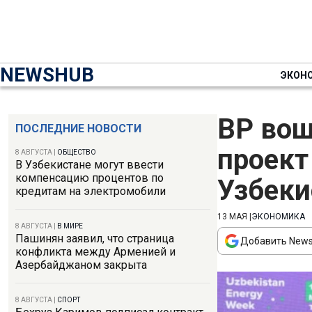
NEWSHUB
ЭКОН
BP вош
ПОСЛЕДНИЕ НОВОСТИ
проект
8 АВГУСТА
|
ОБЩЕСТВО
В Узбекистане могут ввести
компенсацию процентов по
Узбеки
кредитам на электромобили
13 МАЯ
|
ЭКОНОМИКА
8 АВГУСТА
|
В МИРЕ
Пашинян заявил, что страница
Добавить News
конфликта между Арменией и
Азербайджаном закрыта
8 АВГУСТА
|
СПОРТ