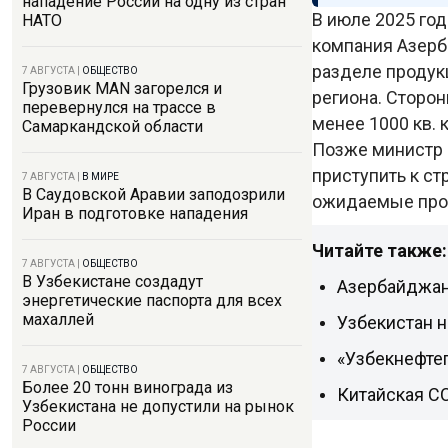
нападение России на одну из стран
В июле 2025 го
НАТО
компания Азерб
разделе продук
7 АВГУСТА
|
ОБЩЕСТВО
Грузовик MAN загорелся и
региона. Сторо
перевернулся на трассе в
менее 1000 кв.
Самаркандской области
Позже министр
приступить к с
7 АВГУСТА
|
В МИРЕ
В Саудовской Аравии заподозрили
ожидаемые прог
Иран в подготовке нападения
Читайте также:
7 АВГУСТА
|
ОБЩЕСТВО
В Узбекистане создадут
Азербайджан 
энергетические паспорта для всех
махаллей
Узбекистан н
«Узбекнефтег
7 АВГУСТА
|
ОБЩЕСТВО
Более 20 тонн винограда из
Китайская C
Узбекистана не допустили на рынок
России