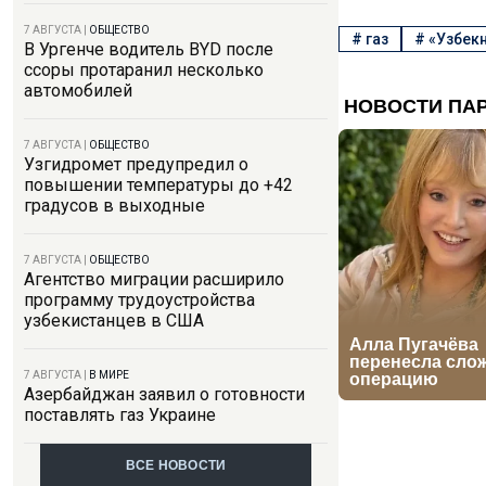
7 АВГУСТА
|
ОБЩЕСТВО
#
газ
#
«Узбек
В Ургенче водитель BYD после
ссоры протаранил несколько
автомобилей
7 АВГУСТА
|
ОБЩЕСТВО
Узгидромет предупредил о
повышении температуры до +42
градусов в выходные
7 АВГУСТА
|
ОБЩЕСТВО
Агентство миграции расширило
программу трудоустройства
узбекистанцев в США
7 АВГУСТА
|
В МИРЕ
Азербайджан заявил о готовности
поставлять газ Украине
ВСЕ НОВОСТИ