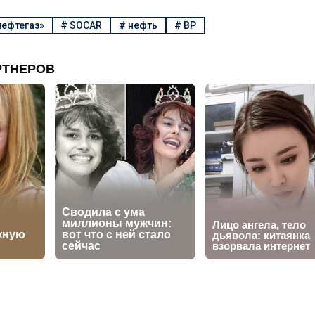
нефтегаз»
#
SOCAR
#
нефть
#
BP