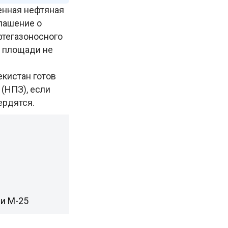
енная нефтяная
лашение о
фтегазоносного
а площади не
бекистан готов
(НПЗ), если
ердятся.
ии М-25