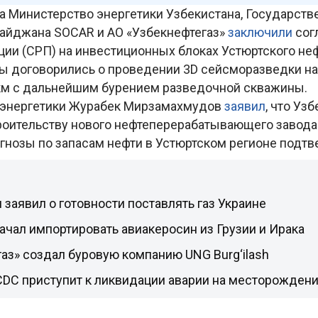
да Министерство энергетики Узбекистана, Государств
айджана SOCAR и АО «Узбекнефтегаз»
заключили
сог
ции (СРП) на инвестиционных блоках Устюртского не
ны договорились о проведении 3D сейсморазведки н
 км с дальнейшим бурением разведочной скважины.
 энергетики Журабек Мирзамахмудов
заявил
, что Уз
троительству нового нефтеперерабатывающего завода 
нозы по запасам нефти в Устюртском регионе подтв
заявил о готовности поставлять газ Украине
ачал импортировать авиакеросин из Грузии и Ирака
аз» создал буровую компанию UNG Burg‘ilash
CDC приступит к ликвидации аварии на месторожден