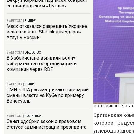
Бехруз Каримов подписал контракт
со швейцарским «Лугано»
8 АВГУСТА
|
В МИРЕ
Маск отказался разрешить Украине
использовать Starlink для ударов
вглубь России
8 АВГУСТА
|
ОБЩЕСТВО
В Узбекистане выявили волну
кибератак на госорганизации и
компании через RDP
8 АВГУСТА
|
В МИРЕ
СМИ: США рассматривают сценарий
смены власти на Кубе по примеру
Венесуэлы
ФОТО: МИНЭНЕРГО УЗ
Британская ком
8 АВГУСТА
|
ПОЛИТИКА
Сенат одобрил закон о правовом
которое предус
статусе администрации президента
углеводородов 