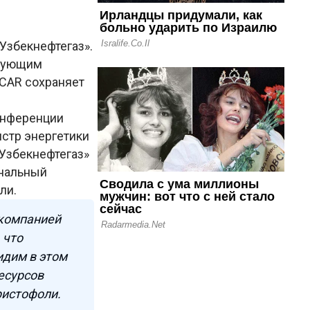
Узбекнефтегаз».
едующим
OCAR сохраняет
онференции
истр энергетики
Узбекнефтегаз»
ональный
ли.
 компанией
 что
идим в этом
есурсов
ристофоли.