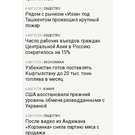
6 АВГУСТА
|
ОБЩЕСТВО
Рядом с рынком «Изза» под
Ташкентом произошел крупный
пожар
6 АВГУСТА
|
ОБЩЕСТВО
Число рабочих въездов граждан
Центральной Азии в Россию
сократилось на 15%
6 АВГУСТА
|
ЭКОНОМИКА
Узбекистан готов поставлять
Кыргызстану до 20 тыс. тонн
топлива в месяц
6 АВГУСТА
|
В МИРЕ
США восстановили прежний
уровень обмена разведданными с
Украиной
6 АВГУСТА
|
ОБЩЕСТВО
После видео из Андижана
«Корзинка» сняла партию мяса с
продажи