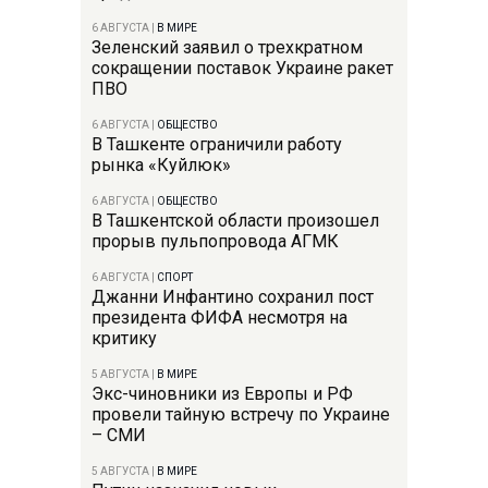
6 АВГУСТА
|
В МИРЕ
Зеленский заявил о трехкратном
сокращении поставок Украине ракет
ПВО
6 АВГУСТА
|
ОБЩЕСТВО
В Ташкенте ограничили работу
рынка «Куйлюк»
6 АВГУСТА
|
ОБЩЕСТВО
В Ташкентской области произошел
прорыв пульпопровода АГМК
6 АВГУСТА
|
СПОРТ
Джанни Инфантино сохранил пост
президента ФИФА несмотря на
критику
5 АВГУСТА
|
В МИРЕ
Экс-чиновники из Европы и РФ
провели тайную встречу по Украине
– СМИ
5 АВГУСТА
|
В МИРЕ