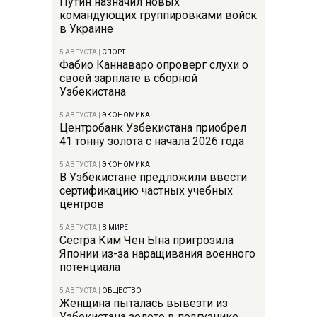
Путин назначил новых
командующих группировками войск
в Украине
5 АВГУСТА
|
СПОРТ
Фабио Каннаваро опроверг слухи о
своей зарплате в сборной
Узбекистана
5 АВГУСТА
|
ЭКОНОМИКА
Центробанк Узбекистана приобрел
41 тонну золота с начала 2026 года
5 АВГУСТА
|
ЭКОНОМИКА
В Узбекистане предложили ввести
сертификацию частных учебных
центров
5 АВГУСТА
|
В МИРЕ
Сестра Ким Чен Ына пригрозила
Японии из-за наращивания военного
потенциала
5 АВГУСТА
|
ОБЩЕСТВО
Женщина пыталась вывезти из
Узбекистана золото в подгузнике