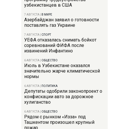
узбекистанцев в США
7 АВГУСТА
|
В МИРЕ
Азербайджан заявил о готовности
поставлять газ Украине
7 АВГУСТА
|
СПОРТ
УЕФА отказалась снимать бойкот
соревнований ФИФА после
извинений Инфантино
6 АВГУСТА
|
ОБЩЕСТВО
Июль в Узбекистане оказался
значительно жарче климатической
нормы
6 АВГУСТА
|
ПОЛИТИКА
Депутаты одобрили законопроект о
конфискации авто за дорожное
хулиганство
6 АВГУСТА
|
ОБЩЕСТВО
Рядом с рынком «Изза» под
Ташкентом произошел крупный
пожар