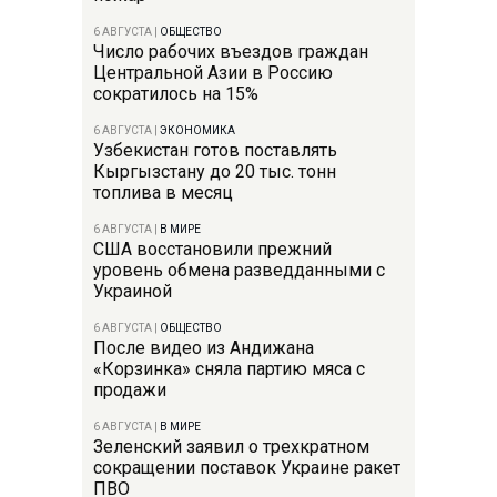
6 АВГУСТА
|
ОБЩЕСТВО
Число рабочих въездов граждан
Центральной Азии в Россию
сократилось на 15%
6 АВГУСТА
|
ЭКОНОМИКА
Узбекистан готов поставлять
Кыргызстану до 20 тыс. тонн
топлива в месяц
6 АВГУСТА
|
В МИРЕ
США восстановили прежний
уровень обмена разведданными с
Украиной
6 АВГУСТА
|
ОБЩЕСТВО
После видео из Андижана
«Корзинка» сняла партию мяса с
продажи
6 АВГУСТА
|
В МИРЕ
Зеленский заявил о трехкратном
сокращении поставок Украине ракет
ПВО