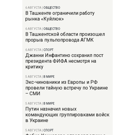
6 АВГУСТА
|
ОБЩЕСТВО
В Ташкенте ограничили работу
рынка «Куйлюк»
6 АВГУСТА
|
ОБЩЕСТВО
В Ташкентской области произошел
прорыв пульпопровода АГМК
6 АВГУСТА
|
СПОРТ
Джанни Инфантино сохранил пост
президента ФИФА несмотря на
критику
5 АВГУСТА
|
В МИРЕ
Экс-чиновники из Европы и РФ
провели тайную встречу по Украине
– СМИ
5 АВГУСТА
|
В МИРЕ
Путин назначил новых
командующих группировками войск
в Украине
5 АВГУСТА
|
СПОРТ