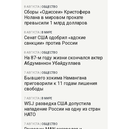
8 АВГУСТА
|
ОБЩЕСТВО
Сборы «Одиссеи» Кристофера
Нолана в мировом прокате
превысили 1 млрд долларов
8 АВГУСТА
|
В МИРЕ
Сенат США одобрил «адские
санкции» против России
8 АВГУСТА
|
ОБЩЕСТВО
На 87-м году жизни скончался актер
Абдуманнон Убайдуллаев
7 АВГУСТА
|
ОБЩЕСТВО
Бывшего хокима Намангана
приговорили к 11 годам лишения
свободы
7 АВГУСТА
|
В МИРЕ
WSJ: разведка США допустила
нападение России на одну из стран
НАТО
7 АВГУСТА
|
ОБЩЕСТВО