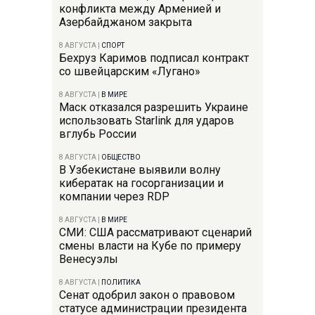
конфликта между Арменией и
Азербайджаном закрыта
8 АВГУСТА
|
СПОРТ
Бехруз Каримов подписал контракт
со швейцарским «Лугано»
8 АВГУСТА
|
В МИРЕ
Маск отказался разрешить Украине
использовать Starlink для ударов
вглубь России
8 АВГУСТА
|
ОБЩЕСТВО
В Узбекистане выявили волну
кибератак на госорганизации и
компании через RDP
8 АВГУСТА
|
В МИРЕ
СМИ: США рассматривают сценарий
смены власти на Кубе по примеру
Венесуэлы
8 АВГУСТА
|
ПОЛИТИКА
Сенат одобрил закон о правовом
статусе администрации президента