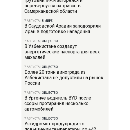
Грузовик MAN загорелся и
перевернулся на трассе в
Самаркандской области
7 АВГУСТА
|
В МИРЕ
В Саудовской Аравии заподозрили
Иран в подготовке нападения
7 АВГУСТА
|
ОБЩЕСТВО
В Узбекистане создадут
энергетические паспорта для всех
махаллей
7 АВГУСТА
|
ОБЩЕСТВО
Более 20 тонн винограда из
Узбекистана не допустили на рынок
России
7 АВГУСТА
|
ОБЩЕСТВО
В Ургенче водитель BYD после
ссоры протаранил несколько
автомобилей
7 АВГУСТА
|
ОБЩЕСТВО
Узгидромет предупредил о
повышении температуры до +42