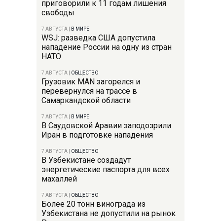
приговорили к 11 годам лишения
свободы
7 АВГУСТА
|
В МИРЕ
WSJ: разведка США допустила
нападение России на одну из стран
НАТО
7 АВГУСТА
|
ОБЩЕСТВО
Грузовик MAN загорелся и
перевернулся на трассе в
Самаркандской области
7 АВГУСТА
|
В МИРЕ
В Саудовской Аравии заподозрили
Иран в подготовке нападения
7 АВГУСТА
|
ОБЩЕСТВО
В Узбекистане создадут
энергетические паспорта для всех
махаллей
7 АВГУСТА
|
ОБЩЕСТВО
Более 20 тонн винограда из
Узбекистана не допустили на рынок