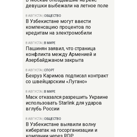
девушки выбежали на летное поле
8 АВГУСТА
|
ОБЩЕСТВО
В Узбекистане могут ввести
компенсацию процентов по
кредитам на электромобили
8 АВГУСТА
|
В МИРЕ
Пашинян заявил, что страница
конфликта между Арменией и
Азербайджаном закрыта
8 АВГУСТА
|
СПОРТ
Бехруз Каримов подписал контракт
со швейцарским «Лугано»
8 АВГУСТА
|
В МИРЕ
Маск отказался разрешить Украине
использовать Starlink для ударов
вглубь России
8 АВГУСТА
|
ОБЩЕСТВО
В Узбекистане выявили волну
кибератак на госорганизации и
компании через RDP