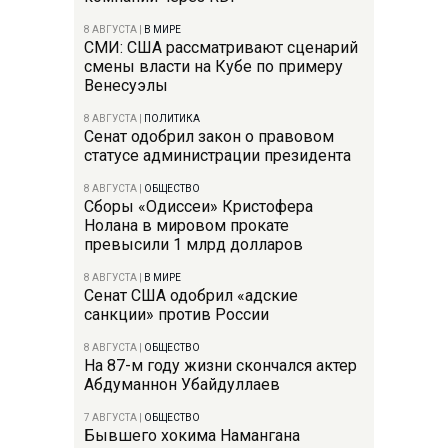
8 АВГУСТА
|
В МИРЕ
СМИ: США рассматривают сценарий
смены власти на Кубе по примеру
Венесуэлы
8 АВГУСТА
|
ПОЛИТИКА
Сенат одобрил закон о правовом
статусе администрации президента
8 АВГУСТА
|
ОБЩЕСТВО
Сборы «Одиссеи» Кристофера
Нолана в мировом прокате
превысили 1 млрд долларов
8 АВГУСТА
|
В МИРЕ
Сенат США одобрил «адские
санкции» против России
8 АВГУСТА
|
ОБЩЕСТВО
На 87-м году жизни скончался актер
Абдуманнон Убайдуллаев
7 АВГУСТА
|
ОБЩЕСТВО
Бывшего хокима Намангана