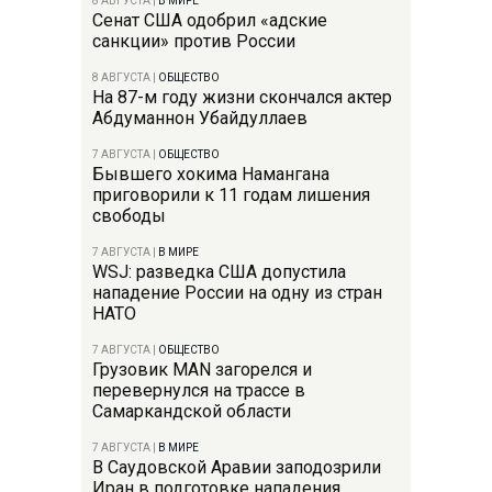
8 АВГУСТА
|
В МИРЕ
Сенат США одобрил «адские
санкции» против России
8 АВГУСТА
|
ОБЩЕСТВО
На 87-м году жизни скончался актер
Абдуманнон Убайдуллаев
7 АВГУСТА
|
ОБЩЕСТВО
Бывшего хокима Намангана
приговорили к 11 годам лишения
свободы
7 АВГУСТА
|
В МИРЕ
WSJ: разведка США допустила
нападение России на одну из стран
НАТО
7 АВГУСТА
|
ОБЩЕСТВО
Грузовик MAN загорелся и
перевернулся на трассе в
Самаркандской области
7 АВГУСТА
|
В МИРЕ
В Саудовской Аравии заподозрили
Иран в подготовке нападения