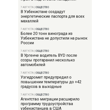
7 АВГУСТА
|
ОБЩЕСТВО
В Узбекистане создадут
энергетические паспорта для всех
махаллей
7 АВГУСТА
|
ОБЩЕСТВО
Более 20 тонн винограда из
Узбекистана не допустили на рынок
России
7 АВГУСТА
|
ОБЩЕСТВО
В Ургенче водитель BYD после
ссоры протаранил несколько
автомобилей
7 АВГУСТА
|
ОБЩЕСТВО
Узгидромет предупредил о
повышении температуры до +42
градусов в выходные
7 АВГУСТА
|
ОБЩЕСТВО
Агентство миграции расширило
программу трудоустройства
узбекистанцев в США