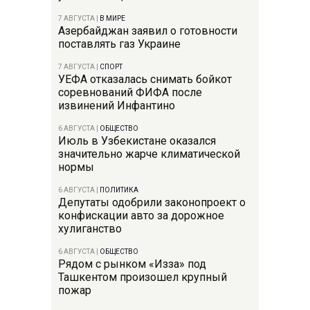
7 АВГУСТА
|
В МИРЕ
Азербайджан заявил о готовности
поставлять газ Украине
7 АВГУСТА
|
СПОРТ
УЕФА отказалась снимать бойкот
соревнований ФИФА после
извинений Инфантино
6 АВГУСТА
|
ОБЩЕСТВО
Июль в Узбекистане оказался
значительно жарче климатической
нормы
6 АВГУСТА
|
ПОЛИТИКА
Депутаты одобрили законопроект о
конфискации авто за дорожное
хулиганство
6 АВГУСТА
|
ОБЩЕСТВО
Рядом с рынком «Изза» под
Ташкентом произошел крупный
пожар