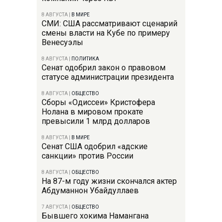
8 АВГУСТА
|
В МИРЕ
СМИ: США рассматривают сценарий
смены власти на Кубе по примеру
Венесуэлы
8 АВГУСТА
|
ПОЛИТИКА
Сенат одобрил закон о правовом
статусе администрации президента
8 АВГУСТА
|
ОБЩЕСТВО
Сборы «Одиссеи» Кристофера
Нолана в мировом прокате
превысили 1 млрд долларов
8 АВГУСТА
|
В МИРЕ
Сенат США одобрил «адские
санкции» против России
8 АВГУСТА
|
ОБЩЕСТВО
На 87-м году жизни скончался актер
Абдуманнон Убайдуллаев
7 АВГУСТА
|
ОБЩЕСТВО
Бывшего хокима Намангана