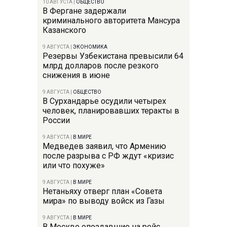
10 АВГУСТА
|
ОБЩЕСТВО
В Фергане задержали
криминального авторитета Мансура
Казанского
9 АВГУСТА
|
ЭКОНОМИКА
Резервы Узбекистана превысили 64
млрд долларов после резкого
снижения в июне
9 АВГУСТА
|
ОБЩЕСТВО
В Сурхандарье осудили четырех
человек, планировавших теракты в
России
9 АВГУСТА
|
В МИРЕ
Медведев заявил, что Армению
после разрыва с РФ ждут «кризис
или что похуже»
9 АВГУСТА
|
В МИРЕ
Нетаньяху отверг план «Совета
мира» по выводу войск из Газы
9 АВГУСТА
|
В МИРЕ
В Москве опоздавшие на рейс