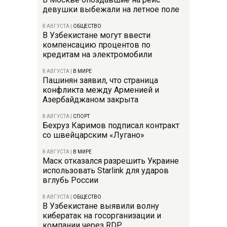
девушки выбежали на летное поле
8 АВГУСТА
|
ОБЩЕСТВО
В Узбекистане могут ввести
компенсацию процентов по
кредитам на электромобили
8 АВГУСТА
|
В МИРЕ
Пашинян заявил, что страница
конфликта между Арменией и
Азербайджаном закрыта
8 АВГУСТА
|
СПОРТ
Бехруз Каримов подписал контракт
со швейцарским «Лугано»
8 АВГУСТА
|
В МИРЕ
Маск отказался разрешить Украине
использовать Starlink для ударов
вглубь России
8 АВГУСТА
|
ОБЩЕСТВО
В Узбекистане выявили волну
кибератак на госорганизации и
компании через RDP