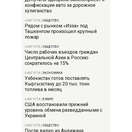
конфискации авто за дорожное
хулиганство
6 АВГУСТА
|
ОБЩЕСТВО
Рядом с рынком «Изза» под
Ташкентом произошел крупный
пожар
6 АВГУСТА
|
ОБЩЕСТВО
Число рабочих въездов граждан
Центральной Азии в Россию
сократилось на 15%
6 АВГУСТА
|
ЭКОНОМИКА
Узбекистан готов поставлять
Кыргызстану до 20 тыс. тонн
топлива в месяц
6 АВГУСТА
|
В МИРЕ
США восстановили прежний
уровень обмена разведданными с
Украиной
6 АВГУСТА
|
ОБЩЕСТВО
После видео из Андижана