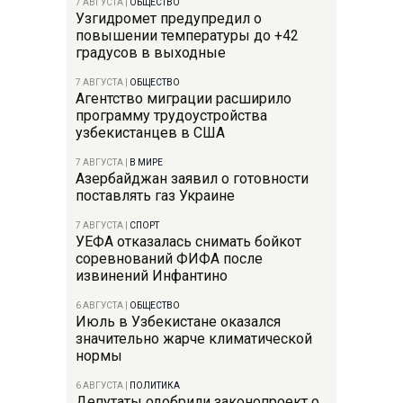
7 АВГУСТА
|
ОБЩЕСТВО
Узгидромет предупредил о
повышении температуры до +42
градусов в выходные
7 АВГУСТА
|
ОБЩЕСТВО
Агентство миграции расширило
программу трудоустройства
узбекистанцев в США
7 АВГУСТА
|
В МИРЕ
Азербайджан заявил о готовности
поставлять газ Украине
7 АВГУСТА
|
СПОРТ
УЕФА отказалась снимать бойкот
соревнований ФИФА после
извинений Инфантино
6 АВГУСТА
|
ОБЩЕСТВО
Июль в Узбекистане оказался
значительно жарче климатической
нормы
6 АВГУСТА
|
ПОЛИТИКА
Депутаты одобрили законопроект о