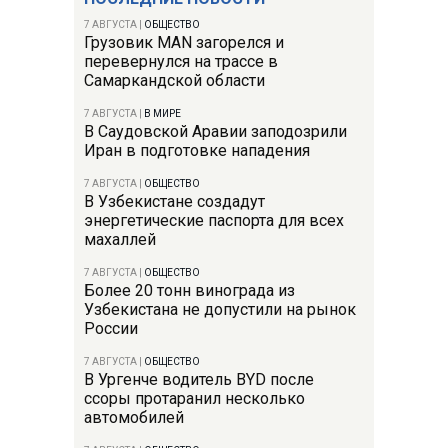
7 АВГУСТА
|
ОБЩЕСТВО
Грузовик MAN загорелся и
перевернулся на трассе в
Самаркандской области
7 АВГУСТА
|
В МИРЕ
В Саудовской Аравии заподозрили
Иран в подготовке нападения
7 АВГУСТА
|
ОБЩЕСТВО
В Узбекистане создадут
энергетические паспорта для всех
махаллей
7 АВГУСТА
|
ОБЩЕСТВО
Более 20 тонн винограда из
Узбекистана не допустили на рынок
России
7 АВГУСТА
|
ОБЩЕСТВО
В Ургенче водитель BYD после
ссоры протаранил несколько
автомобилей