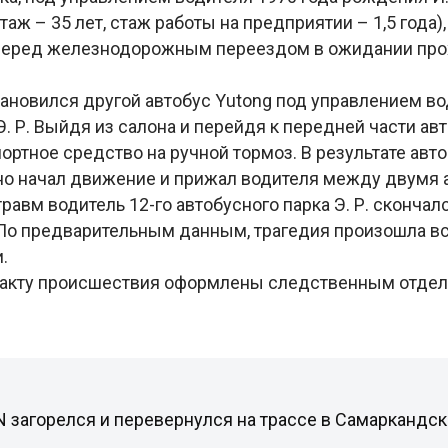
таж – 35 лет, стаж работы на предприятии – 1,5 года)
 перед железнодорожным переездом в ожидании пр
тановился другой автобус Yutong под управлением во
. Р. Выйдя из салона и перейдя к передней части авт
ортное средство на ручной тормоз. В результате авт
о начал движение и прижал водителя между двумя 
равм водитель 12-го автобусного парка Э. Р. скончал
По предварительным данным, трагедия произошла в
и.
факту происшествия оформлены следственным отде
 загорелся и перевернулся на трассе в Самаркандск