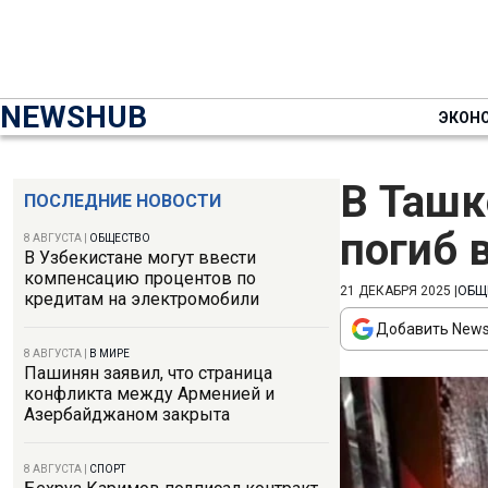
NEWSHUB
ЭКОН
В Ташк
ПОСЛЕДНИЕ НОВОСТИ
погиб 
8 АВГУСТА
|
ОБЩЕСТВО
В Узбекистане могут ввести
компенсацию процентов по
21 ДЕКАБРЯ 2025
|
ОБЩ
кредитам на электромобили
Добавить News
8 АВГУСТА
|
В МИРЕ
Пашинян заявил, что страница
конфликта между Арменией и
Азербайджаном закрыта
8 АВГУСТА
|
СПОРТ