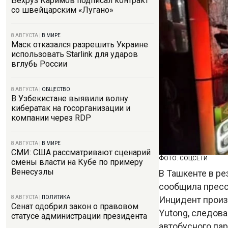
Бехруз Каримов подписал контракт
со швейцарским «Лугано»
8 АВГУСТА
|
В МИРЕ
Маск отказался разрешить Украине
использовать Starlink для ударов
вглубь России
8 АВГУСТА
|
ОБЩЕСТВО
В Узбекистане выявили волну
кибератак на госорганизации и
компании через RDP
8 АВГУСТА
|
В МИРЕ
СМИ: США рассматривают сценарий
ФОТО: СОЦСЕТИ
смены власти на Кубе по примеру
Венесуэлы
В Ташкенте в ре
сообщила пресс
Инцидент произ
8 АВГУСТА
|
ПОЛИТИКА
Сенат одобрил закон о правовом
Yutong, следов
статусе администрации президента
автобусного пар