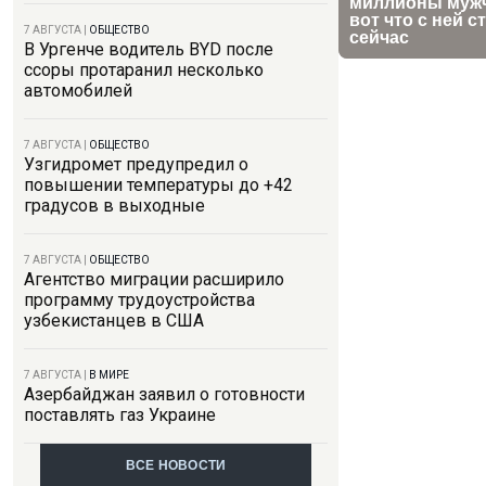
7 АВГУСТА
|
ОБЩЕСТВО
В Ургенче водитель BYD после
ссоры протаранил несколько
автомобилей
7 АВГУСТА
|
ОБЩЕСТВО
Узгидромет предупредил о
повышении температуры до +42
градусов в выходные
7 АВГУСТА
|
ОБЩЕСТВО
Агентство миграции расширило
программу трудоустройства
узбекистанцев в США
7 АВГУСТА
|
В МИРЕ
Азербайджан заявил о готовности
поставлять газ Украине
ВСЕ НОВОСТИ