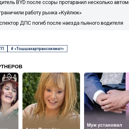
дитель BYD после ссоры протаранил несколько авто
граничили работу рынка «Куйлюк»
спектор ДПС погиб после наезда пьяного водителя
ТП
#
«Тошшахартрансхизмат»