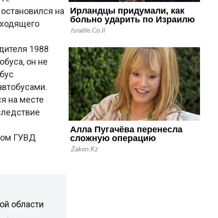
, остановился на
оходящего
дителя 1988
обуса, он не
обус
автобусами.
ся на месте
следствие
лом ГУВД
ой области