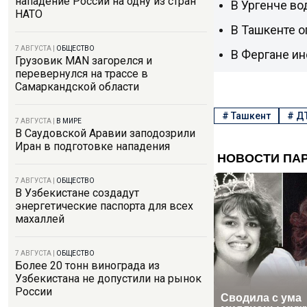
нападение России на одну из стран
В Ургенче во
НАТО
В Ташкенте о
7 АВГУСТА
|
ОБЩЕСТВО
В Фергане ин
Грузовик MAN загорелся и
перевернулся на трассе в
Самаркандской области
#
Ташкент
#
Д
7 АВГУСТА
|
В МИРЕ
В Саудовской Аравии заподозрили
Иран в подготовке нападения
7 АВГУСТА
|
ОБЩЕСТВО
В Узбекистане создадут
энергетические паспорта для всех
махаллей
7 АВГУСТА
|
ОБЩЕСТВО
Более 20 тонн винограда из
Узбекистана не допустили на рынок
России