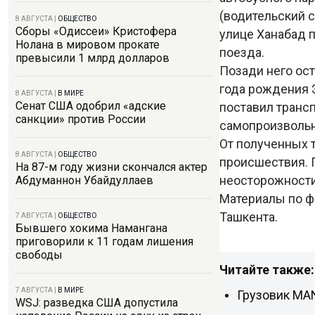
(водительский с
8 АВГУСТА
|
ОБЩЕСТВО
Сборы «Одиссеи» Кристофера
улице Ханабад
Нолана в мировом прокате
поезда.
превысили 1 млрд долларов
Позади него ос
года рождения Э
8 АВГУСТА
|
В МИРЕ
Сенат США одобрил «адские
поставил трансп
санкции» против России
самопроизвольн
От полученных т
8 АВГУСТА
|
ОБЩЕСТВО
происшествия. 
На 87-м году жизни скончался актер
неосторожност
Абдуманнон Убайдуллаев
Материалы по 
Ташкента.
7 АВГУСТА
|
ОБЩЕСТВО
Бывшего хокима Намангана
приговорили к 11 годам лишения
свободы
Читайте также:
7 АВГУСТА
|
В МИРЕ
Грузовик MAN
WSJ: разведка США допустила