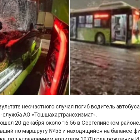
зультате несчастного случая погиб водитель автобуса
-служба АО «Тошшахартрансхизмат».
ошел 20 декабря около 16:56 в Сергелийском районе
авший по маршруту №55 и находящийся на балансе фи
ка, под управлением водителя 1970 года рождения И.