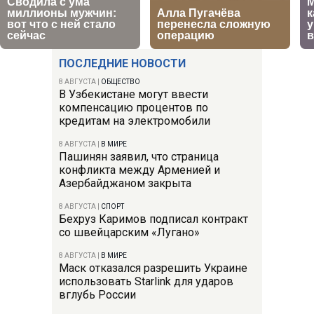
ПОСЛЕДНИЕ НОВОСТИ
8 АВГУСТА
|
ОБЩЕСТВО
В Узбекистане могут ввести
компенсацию процентов по
кредитам на электромобили
8 АВГУСТА
|
В МИРЕ
Пашинян заявил, что страница
конфликта между Арменией и
Азербайджаном закрыта
8 АВГУСТА
|
СПОРТ
Бехруз Каримов подписал контракт
со швейцарским «Лугано»
8 АВГУСТА
|
В МИРЕ
Маск отказался разрешить Украине
использовать Starlink для ударов
вглубь России