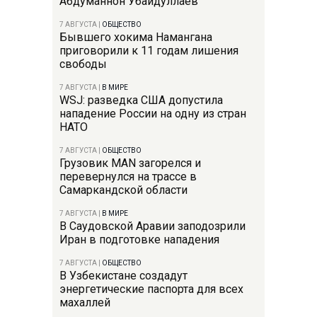
Абдуманнон Убайдуллаев
7 АВГУСТА
|
ОБЩЕСТВО
Бывшего хокима Намангана
приговорили к 11 годам лишения
свободы
7 АВГУСТА
|
В МИРЕ
WSJ: разведка США допустила
нападение России на одну из стран
НАТО
7 АВГУСТА
|
ОБЩЕСТВО
Грузовик MAN загорелся и
перевернулся на трассе в
Самаркандской области
7 АВГУСТА
|
В МИРЕ
В Саудовской Аравии заподозрили
Иран в подготовке нападения
7 АВГУСТА
|
ОБЩЕСТВО
В Узбекистане создадут
энергетические паспорта для всех
махаллей