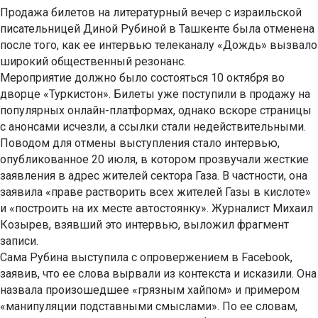
Продажа билетов на литературный вечер с израильской
писательницей Диной Рубиной в Ташкенте была отменена
после того, как ее интервью телеканалу «Дождь» вызвало
широкий общественный резонанс.
Мероприятие должно было состояться 10 октября во
дворце «Туркистон». Билеты уже поступили в продажу на
популярных онлайн-платформах, однако вскоре страницы
с анонсами исчезли, а ссылки стали недействительными.
Поводом для отмены выступления стало интервью,
опубликованное 20 июля, в котором прозвучали жесткие
заявления в адрес жителей сектора Газа. В частности, она
заявила «праве растворить всех жителей Газы в кислоте»
и «построить на их месте автостоянку». Журналист Михаил
Козырев, взявший это интервью, выложил фрагмент
записи.
Сама Рубина выступила с опровержением в Facebook,
заявив, что ее слова вырвали из контекста и исказили. Она
назвала произошедшее «грязным хайпом» и примером
«манипуляции подставными смыслами». По ее словам,