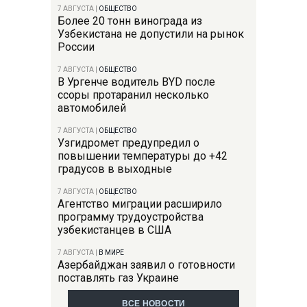
7 АВГУСТА
|
ОБЩЕСТВО
Более 20 тонн винограда из
Узбекистана не допустили на рынок
России
7 АВГУСТА
|
ОБЩЕСТВО
В Ургенче водитель BYD после
ссоры протаранил несколько
автомобилей
7 АВГУСТА
|
ОБЩЕСТВО
Узгидромет предупредил о
повышении температуры до +42
градусов в выходные
7 АВГУСТА
|
ОБЩЕСТВО
Агентство миграции расширило
программу трудоустройства
узбекистанцев в США
7 АВГУСТА
|
В МИРЕ
Азербайджан заявил о готовности
поставлять газ Украине
ВСЕ НОВОСТИ