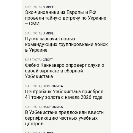
5 АВГУСТА
|
В МИРЕ
Экс-чиновники из Европы и РФ
провели тайную встречу по Украине
– СМИ
5 АВГУСТА
|
В МИРЕ
Путин назначил новых
командующих группировками войск
в Украине
5 АВГУСТА
|
СПОРТ
Фабио Каннаваро опроверг слухи о
своей зарплате в сборной
Узбекистана
5 АВГУСТА
|
ЭКОНОМИКА
Центробанк Узбекистана приобрел
41 тонну золота с начала 2026 года
5 АВГУСТА
|
ЭКОНОМИКА
В Узбекистане предложили ввести
сертификацию частных учебных
центров