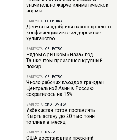
значительно жарче климатической
нормы
6 АВГУСТА
|
ПОЛИТИКА
Депутаты одобрили законопроект о
конфискации авто за дорожное
хулиганство
6 АВГУСТА
|
ОБЩЕСТВО
Рядом с рынком «Изза» под
Ташкентом произошел крупный
пожар
6 АВГУСТА
|
ОБЩЕСТВО
Число рабочих въездов граждан
Центральной Азии в Россию
сократилось на 15%
6 АВГУСТА
|
ЭКОНОМИКА
Узбекистан готов поставлять
Кыргызстану до 20 тыс. тонн
топлива в месяц
6 АВГУСТА
|
В МИРЕ
США восстановили прежний