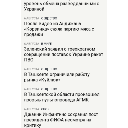
уровень обмена разведданными с
Украиной
6 АВГУСТА
|
ОБЩЕСТВО
После видео из Андижана
«Корзинка» сняла партию мяса с
продажи
6 АВГУСТА
|
В МИРЕ
Зеленский заявил о трехкратном
сокращении поставок Украине ракет
ПВО
6 АВГУСТА
|
ОБЩЕСТВО
В Ташкенте ограничили работу
рынка «Куйлюк»
6 АВГУСТА
|
ОБЩЕСТВО
В Ташкентской области произошел
прорыв пульпопровода АГМК
6 АВГУСТА
|
СПОРТ
Джанни Инфантино сохранил пост
президента ФИФА несмотря на
критику