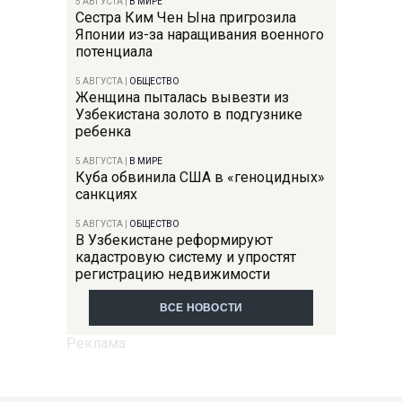
5 АВГУСТА
|
В МИРЕ
Сестра Ким Чен Ына пригрозила
Японии из-за наращивания военного
потенциала
5 АВГУСТА
|
ОБЩЕСТВО
Женщина пыталась вывезти из
Узбекистана золото в подгузнике
ребенка
5 АВГУСТА
|
В МИРЕ
Куба обвинила США в «геноцидных»
санкциях
5 АВГУСТА
|
ОБЩЕСТВО
В Узбекистане реформируют
кадастровую систему и упростят
регистрацию недвижимости
ВСЕ НОВОСТИ