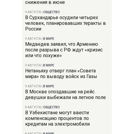
снижения в июне
9 АВГУСТА
|
ОБЩЕСТВО
В Сурхандарье осудили четырех
человек, планировавших теракты в
России
9 АВГУСТА
|
В МИРЕ
Медведев заявил, что Армению
после разрыва с РФ ждут «кризис
или что похуже»
9 АВГУСТА
|
В МИРЕ
Нетаньяху отверг план «Совета
мира» по выводу войск из Газы
9 АВГУСТА
|
В МИРЕ
В Москве опоздавшие на рейс
девушки выбежали на летное поле
8 АВГУСТА
|
ОБЩЕСТВО
В Узбекистане могут ввести
компенсацию процентов по
кредитам на электромобили
8 АВГУСТА
|
В МИРЕ