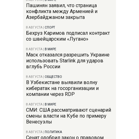
Пашинян заявил, что страница
конфликта между Арменией и
Азербайджаном закрыта
8 АВГУСТА
|
СПОРТ
Бехруз Каримов подписал контракт
со швейцарским «Лугано»
8 АВГУСТА
|
В МИРЕ
Маск отказался разрешить Украине
использовать Starlink для ударов
вглубь России
8 АВГУСТА
|
ОБЩЕСТВО
В Узбекистане выявили волну
кибератак на госорганизации и
компании через RDP
8 АВГУСТА
|
В МИРЕ
СМИ: США рассматривают сценарий
смены власти на Кубе по примеру
Венесуэлы
8 АВГУСТА
|
ПОЛИТИКА
Сенат одобрил закон о правовом