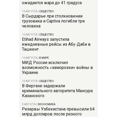
ожидается жара до 41 градуса
10 АВГУСТА
|
ОБЩЕСТВО
В Сырдарье при столкновении
грузовика и Captiva погибли три
человека
10 АВГУСТА
|
ОБЩЕСТВО
Etihad Airways запустила
ежедневные рейсы из Абу-Даби в
Ташкент
10 АВГУСТА
|
В МИРЕ
МИД России исключил
возможность «заморозки» войны в
Украине
10 АВГУСТА
|
ОБЩЕСТВО
В Фергане задержали
криминального авторитета Мансура
Казанского
9 АВГУСТА
|
ЭКОНОМИКА
Резервы Узбекистана превысили 64
млрд долларов после резкого