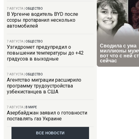
7 АВГУСТА
|
ОБЩЕСТВО
В Ургенче водитель BYD после
ссоры протаранил несколько
автомобилей
7 АВГУСТА
|
ОБЩЕСТВО
Узгидромет предупредил о
повышении температуры до +42
градусов в выходные
7 АВГУСТА
|
ОБЩЕСТВО
Агентство миграции расширило
программу трудоустройства
узбекистанцев в США
7 АВГУСТА
|
В МИРЕ
Азербайджан заявил о готовности
поставлять газ Украине
ВСЕ НОВОСТИ