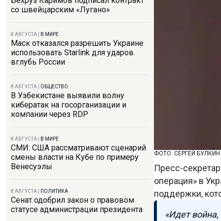
Бехруз Каримов подписал контракт
со швейцарским «Лугано»
8 АВГУСТА
|
В МИРЕ
Маск отказался разрешить Украине
использовать Starlink для ударов
вглубь России
8 АВГУСТА
|
ОБЩЕСТВО
В Узбекистане выявили волну
кибератак на госорганизации и
компании через RDP
8 АВГУСТА
|
В МИРЕ
СМИ: США рассматривают сценарий
ФОТО: СЕРГЕЙ БУЛКИН 
смены власти на Кубе по примеру
Венесуэлы
Пресс-секретар
операция» в Ук
поддержки, кот
8 АВГУСТА
|
ПОЛИТИКА
Сенат одобрил закон о правовом
статусе администрации президента
«Идет война,