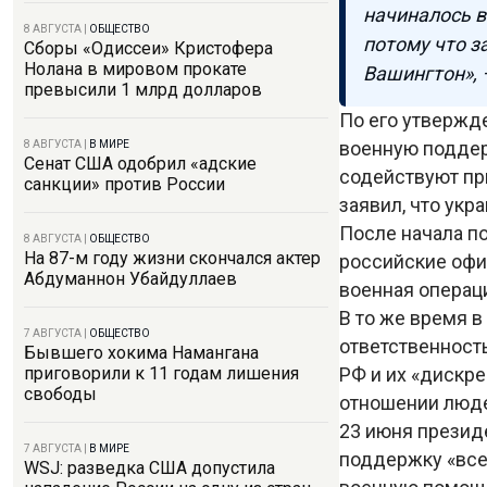
начиналось в
8 АВГУСТА
|
ОБЩЕСТВО
потому что за
Сборы «Одиссеи» Кристофера
Нолана в мировом прокате
Вашингтон»,
превысили 1 млрд долларов
По его утвержд
военную поддер
8 АВГУСТА
|
В МИРЕ
Сенат США одобрил «адские
содействуют пр
санкции» против России
заявил, что укр
После начала п
8 АВГУСТА
|
ОБЩЕСТВО
На 87-м году жизни скончался актер
российские офи
Абдуманнон Убайдуллаев
военная операц
В то же время 
7 АВГУСТА
|
ОБЩЕСТВО
ответственност
Бывшего хокима Намангана
РФ и их «дискр
приговорили к 11 годам лишения
свободы
отношении люде
23 июня презид
7 АВГУСТА
|
В МИРЕ
поддержку «все
WSJ: разведка США допустила