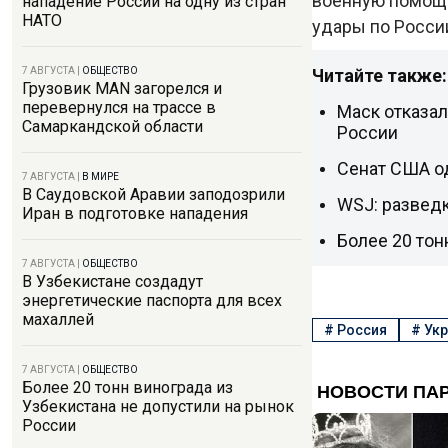
военную помощь,
нападение России на одну из стран
НАТО
удары по Росси
Читайте также:
7 АВГУСТА
|
ОБЩЕСТВО
Грузовик MAN загорелся и
перевернулся на трассе в
Маск отказал
Самаркандской области
России
Сенат США о
7 АВГУСТА
|
В МИРЕ
В Саудовской Аравии заподозрили
WSJ: разведк
Иран в подготовке нападения
Более 20 тон
7 АВГУСТА
|
ОБЩЕСТВО
В Узбекистане создадут
энергетические паспорта для всех
махаллей
#
Россия
#
Укр
7 АВГУСТА
|
ОБЩЕСТВО
Более 20 тонн винограда из
Узбекистана не допустили на рынок
России