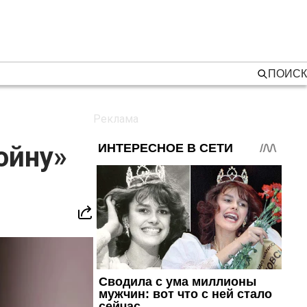
ПОИСК
ойну»