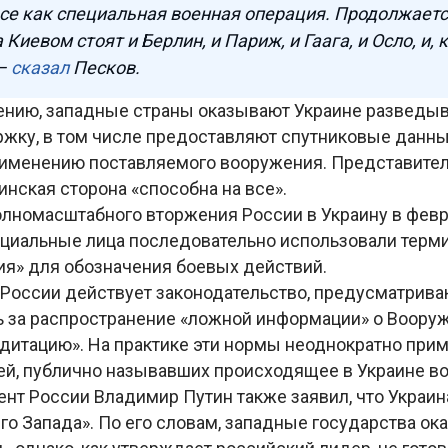
се как специальная военная операция. Продолжаетс
 Киевом стоят и Берлин, и Париж, и Гаага, и Осло, и,
 –
сказал
Песков.
ению, западные страны оказывают Украине разведыв
жку, в том числе предоставляют спутниковые данны
именению поставляемого вооружения. Представите
аинская сторона «способна на все».
олномасштабного вторжения России в Украину в февр
циальные лица последовательно использовали терм
ия» для обозначения боевых действий.
в России действует законодательство, предусматрив
ь за распространение «ложной информации» о Воору
едитацию». На практике эти нормы неоднократно при
й, публично называвших происходящее в Украине в
ент России Владимир Путин также заявил, что Украин
го Запада». По его словам, западные государства о