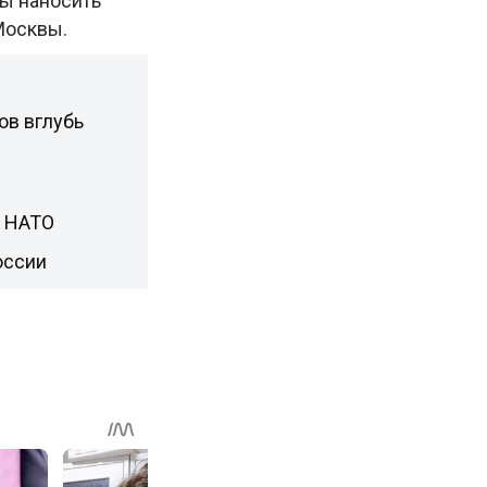
вы наносить
Москвы.
ов вглубь
н НАТО
оссии