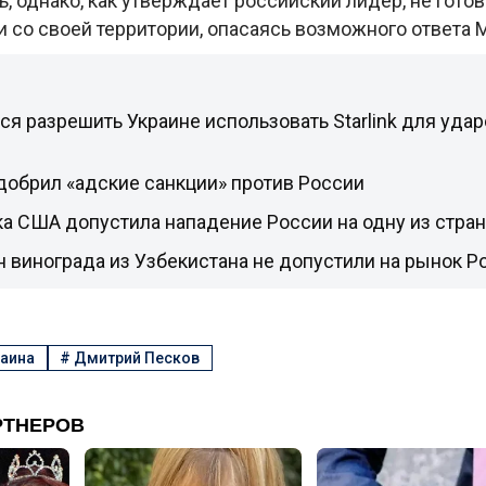
 однако, как утверждает российский лидер, не гото
и со своей территории, опасаясь возможного ответа 
ся разрешить Украине использовать Starlink для удар
добрил «адские санкции» против России
а США допустила нападение России на одну из стра
н винограда из Узбекистана не допустили на рынок Р
аина
#
Дмитрий Песков