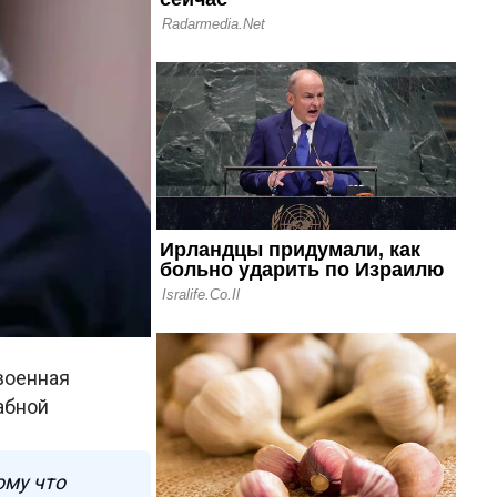
военная
абной
ому что