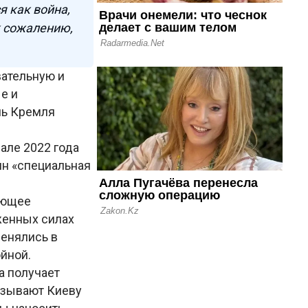
я как война,
 к сожалению,
ательную и
е и
ль Кремля
але 2022 года
ин «специальная
ающее
женных силах
менялись в
ойной.
а получает
казывают Киеву