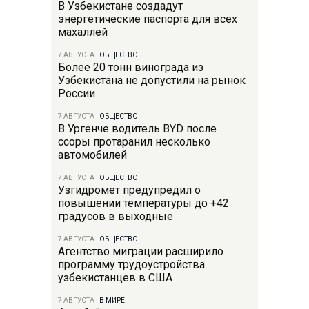
В Узбекистане создадут
энергетические паспорта для всех
махаллей
7 АВГУСТА
|
ОБЩЕСТВО
Более 20 тонн винограда из
Узбекистана не допустили на рынок
России
7 АВГУСТА
|
ОБЩЕСТВО
В Ургенче водитель BYD после
ссоры протаранил несколько
автомобилей
7 АВГУСТА
|
ОБЩЕСТВО
Узгидромет предупредил о
повышении температуры до +42
градусов в выходные
7 АВГУСТА
|
ОБЩЕСТВО
Агентство миграции расширило
программу трудоустройства
узбекистанцев в США
7 АВГУСТА
|
В МИРЕ