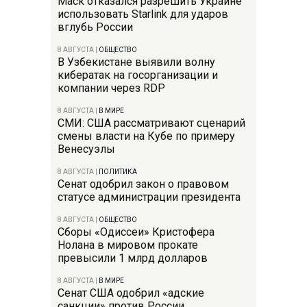
Маск отказался разрешить Украине
использовать Starlink для ударов
вглубь России
8 АВГУСТА
|
ОБЩЕСТВО
В Узбекистане выявили волну
кибератак на госорганизации и
компании через RDP
8 АВГУСТА
|
В МИРЕ
СМИ: США рассматривают сценарий
смены власти на Кубе по примеру
Венесуэлы
8 АВГУСТА
|
ПОЛИТИКА
Сенат одобрил закон о правовом
статусе администрации президента
8 АВГУСТА
|
ОБЩЕСТВО
Сборы «Одиссеи» Кристофера
Нолана в мировом прокате
превысили 1 млрд долларов
8 АВГУСТА
|
В МИРЕ
Сенат США одобрил «адские
санкции» против России