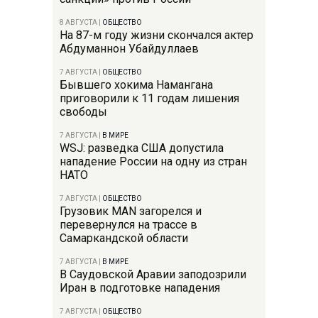
8 АВГУСТА
|
ОБЩЕСТВО
На 87-м году жизни скончался актер
Абдуманнон Убайдуллаев
7 АВГУСТА
|
ОБЩЕСТВО
Бывшего хокима Намангана
приговорили к 11 годам лишения
свободы
7 АВГУСТА
|
В МИРЕ
WSJ: разведка США допустила
нападение России на одну из стран
НАТО
7 АВГУСТА
|
ОБЩЕСТВО
Грузовик MAN загорелся и
перевернулся на трассе в
Самаркандской области
7 АВГУСТА
|
В МИРЕ
В Саудовской Аравии заподозрили
Иран в подготовке нападения
7 АВГУСТА
|
ОБЩЕСТВО