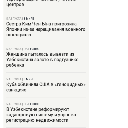
центров
5 АВГУСТА
|
В МИРЕ
Сестра Ким Чен Ына пригрозила
Японии из-за наращивания военного
потенциала
5 АВГУСТА
|
ОБЩЕСТВО
Женщина пыталась вывезти из
Узбекистана золото в подгузнике
ребенка
5 АВГУСТА
|
В МИРЕ
Куба обвинила США в «геноцидных»
санкциях
5 АВГУСТА
|
ОБЩЕСТВО
В Узбекистане реформируют
кадастровую систему и упростят
регистрацию недвижимости