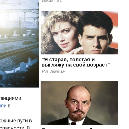
танциями
или
в
ожные пути в
опасности. В