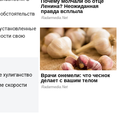
 обстоятельств
 установленные
ности свою
е хулиганство
ие скорости
ы