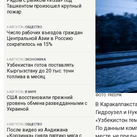
Рядом с рынком «Изза» под
Ташкентом произошел крупный
пожар
6 АВГУСТА
|
ОБЩЕСТВО
Число рабочих въездов граждан
Центральной Азии в Россию
сократилось на 15%
6 АВГУСТА
|
ЭКОНОМИКА
Узбекистан готов поставлять
Кыргызстану до 20 тыс. тонн
топлива в месяц
6 АВГУСТА
|
В МИРЕ
ФОТО: FREEPIK
США восстановили прежний
уровень обмена разведданными с
В Каракалпакст
Украиной
Гидроузел и Ну
«Узбекистон те
6 АВГУСТА
|
ОБЩЕСТВО
По данным комп
После видео из Андижана
месте, не предн
«Корзинка» сняла партию мяса с