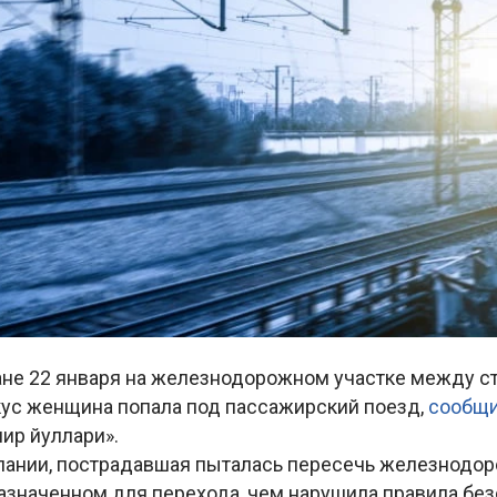
ане 22 января на железнодорожном участке между с
кус женщина попала под пассажирский поезд,
сообщ
мир йуллари».
ании, пострадавшая пыталась пересечь железнодор
азначенном для перехода, чем нарушила правила без