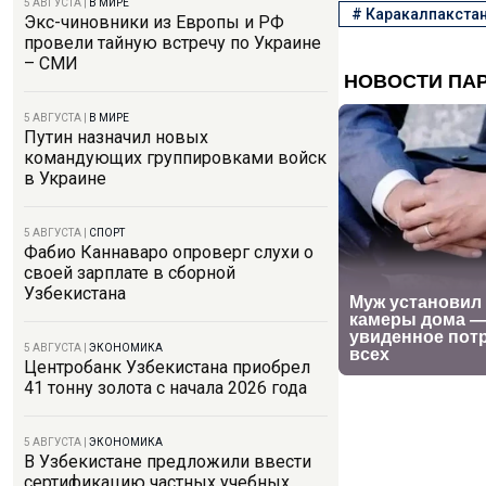
5 АВГУСТА
|
В МИРЕ
#
Каракалпакста
Экс-чиновники из Европы и РФ
провели тайную встречу по Украине
– СМИ
5 АВГУСТА
|
В МИРЕ
Путин назначил новых
командующих группировками войск
в Украине
5 АВГУСТА
|
СПОРТ
Фабио Каннаваро опроверг слухи о
своей зарплате в сборной
Узбекистана
5 АВГУСТА
|
ЭКОНОМИКА
Центробанк Узбекистана приобрел
41 тонну золота с начала 2026 года
5 АВГУСТА
|
ЭКОНОМИКА
В Узбекистане предложили ввести
сертификацию частных учебных