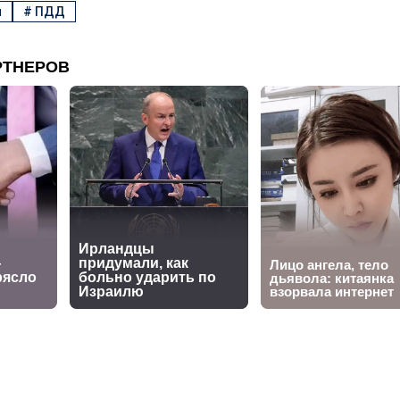
н
#
ПДД