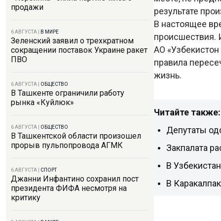
продажи
результате про
В настоящее вр
6 АВГУСТА
|
В МИРЕ
происшествия. 
Зеленский заявил о трехкратном
АО «Узбекистон
сокращении поставок Украине ракет
ПВО
правила пересе
жизнь.
6 АВГУСТА
|
ОБЩЕСТВО
В Ташкенте ограничили работу
рынка «Куйлюк»
Читайте также:
6 АВГУСТА
|
ОБЩЕСТВО
Депутаты одо
В Ташкентской области произошел
прорыв пульпопровода АГМК
Закпалата ра
В Узбекиста
6 АВГУСТА
|
СПОРТ
Джанни Инфантино сохранил пост
В Каракалпа
президента ФИФА несмотря на
критику