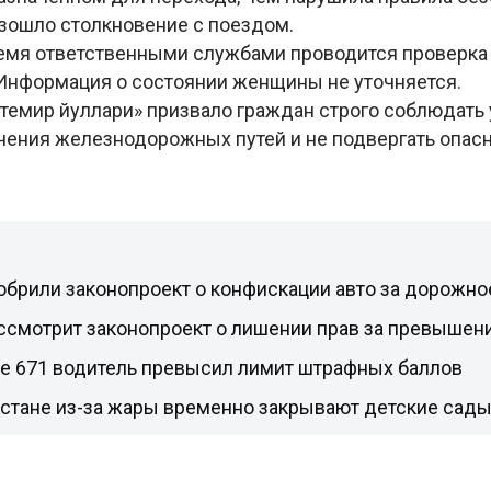
изошло столкновение с поездом.
емя ответственными службами проводится проверка
Информация о состоянии женщины не уточняется.
 темир йуллари» призвало граждан строго соблюдать
чения железнодорожных путей и не подвергать опас
брили законопроект о конфискации авто за дорожно
ссмотрит законопроект о лишении прав за превышен
не 671 водитель превысил лимит штрафных баллов
кстане из-за жары временно закрывают детские сад