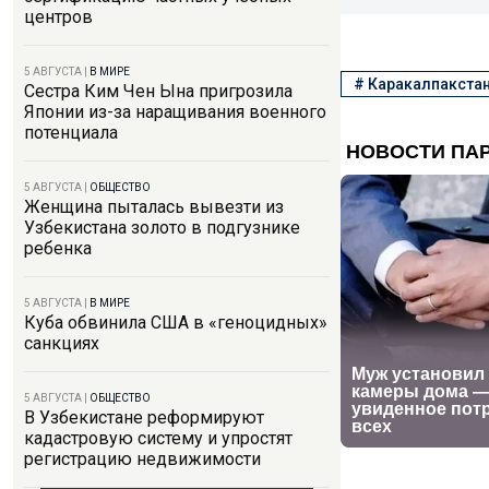
центров
5 АВГУСТА
|
В МИРЕ
#
Каракалпакста
Сестра Ким Чен Ына пригрозила
Японии из-за наращивания военного
потенциала
5 АВГУСТА
|
ОБЩЕСТВО
Женщина пыталась вывезти из
Узбекистана золото в подгузнике
ребенка
5 АВГУСТА
|
В МИРЕ
Куба обвинила США в «геноцидных»
санкциях
5 АВГУСТА
|
ОБЩЕСТВО
В Узбекистане реформируют
кадастровую систему и упростят
регистрацию недвижимости