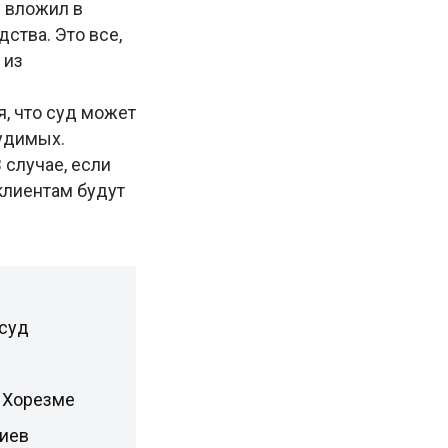
я вложил в
ства. Это все,
 из
, что суд может
судимых.
 случае, если
клиентам будут
 суд
ы
 Хорезме
жиев