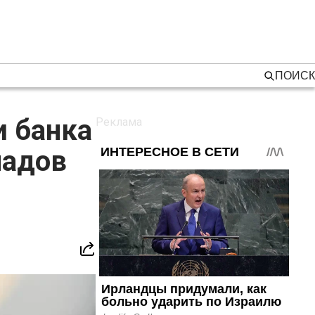
ПОИСК
и банка
ладов