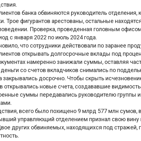
ствия.
клиентов банка обвиняются руководитель отделения, 
и. Трое фигурантов арестованы, остальные находятс
оведении. Проверка, проведенная головным офисом
од с января 2022 по июль 2024 года.
новило, что сотрудники действовали по заранее про
лиентов открывать долгосрочные вклады под процент
кументах намеренно занижали суммы, оставляя част
 деньги со счетов вкладчиков снимались по поддел
та закрывались досрочно. Чтобы скрыть исчезновение
в открывались новые счета, создававшие видимост
оенные суммы передавались руководителю группы и
ами.
ствия, всего было похищено 9 млрд 577 млн сумов, 
ывший управляющий отделением признал свою вину 
Двое других обвиняемых, находящихся под стражей,
тность.