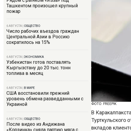
Рядом с рынком «Изза» под
Ташкентом произошел крупный
пожар
6 АВГУСТА
|
ОБЩЕСТВО
Число рабочих въездов граждан
Центральной Азии в Россию
сократилось на 15%
6 АВГУСТА
|
ЭКОНОМИКА
Узбекистан готов поставлять
Кыргызстану до 20 тыс. тонн
топлива в месяц
6 АВГУСТА
|
В МИРЕ
США восстановили прежний
уровень обмена разведданными с
Украиной
ФОТО: FREEPIK
В Каракалпакст
Турткульского 
6 АВГУСТА
|
ОБЩЕСТВО
После видео из Андижана
вкладов клиенто
«Корзинка» сняла партию мяса с