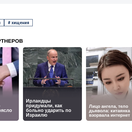
н
#
хищения