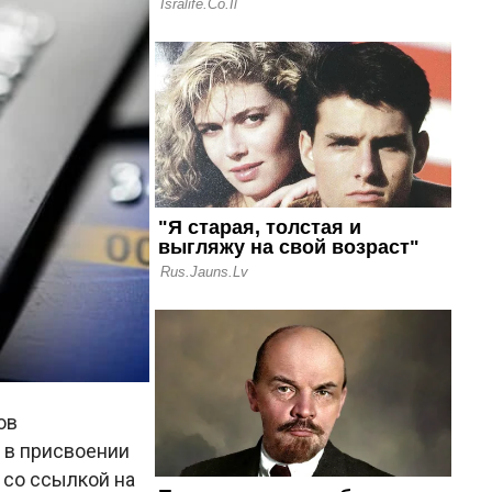
ов
 в присвоении
 со ссылкой на