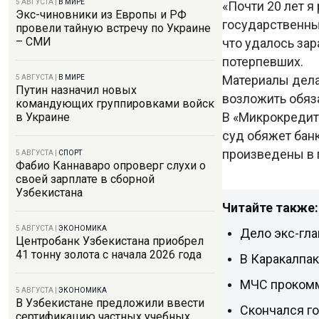
5 АВГУСТА
|
В МИРЕ
«Почти 20 лет я
Экс-чиновники из Европы и РФ
государственный
провели тайную встречу по Украине
– СМИ
что удалось зар
потерпевших.
Материалы дела
5 АВГУСТА
|
В МИРЕ
Путин назначил новых
возложить обяз
командующих группировками войск
В «Микрокредит
в Украине
суд обяжет бан
произведены в 
5 АВГУСТА
|
СПОРТ
Фабио Каннаваро опроверг слухи о
своей зарплате в сборной
Узбекистана
Читайте также:
5 АВГУСТА
|
ЭКОНОМИКА
Дело экс-гла
Центробанк Узбекистана приобрел
41 тонну золота с начала 2026 года
В Каракалпа
МЧС прокомм
5 АВГУСТА
|
ЭКОНОМИКА
В Узбекистане предложили ввести
Скончался г
сертификацию частных учебных