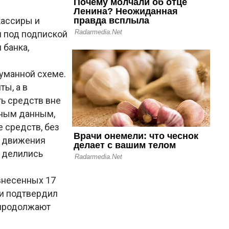
кассиры и
я под подпиской
 банка,
думанной схеме.
ы, а в
ь средств вне
ьным данным,
 средств, без
ь движения
 делились
внесенных 17
и подтвердил
 продолжают