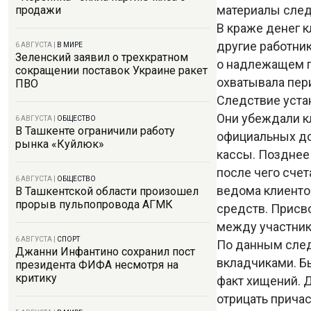
материалы след
продажи
В краже денег 
другие работник
6 АВГУСТА
|
В МИРЕ
Зеленский заявил о трехкратном
о надлежащем п
сокращении поставок Украине ракет
охватывала пери
ПВО
Следствие уста
Они убеждали к
6 АВГУСТА
|
ОБЩЕСТВО
В Ташкенте ограничили работу
официальных до
рынка «Куйлюк»
кассы. Позднее
после чего сче
6 АВГУСТА
|
ОБЩЕСТВО
ведома клиенто
В Ташкентской области произошел
прорыв пульпопровода АГМК
средств. Присв
между участник
6 АВГУСТА
|
СПОРТ
По данным след
Джанни Инфантино сохранил пост
вкладчиками. Б
президента ФИФА несмотря на
критику
факт хищений. 
отрицать причас