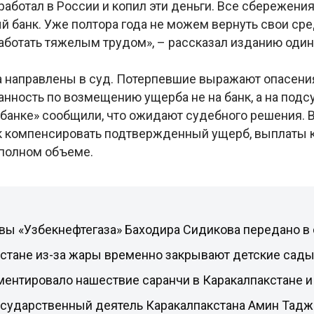
 работал в России и копил эти деньги. Все сбережени
 банк. Уже полтора года не можем вернуть свои сред
аботать тяжелым трудом», – рассказал изданию один
 направлены в суд. Потерпевшие выражают опасения
анность по возмещению ущерба не на банк, а на под
банке» сообщили, что ожидают судебного решения. В
к компенсировать подтвержденный ущерб, выплаты 
полном объеме.
вы «Узбекнефтегаза» Баходира Сидикова передано в
кстане из-за жары временно закрывают детские сад
ентировало нашествие саранчи в Каракалпакстане и
осударственный деятель Каракалпакстана Амин Тад