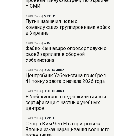
провели тайную встречу по Украине
– СМИ
5 АВГУСТА
|
В МИРЕ
Путин назначил новых
командующих группировками войск
в Украине
5 АВГУСТА
|
СПОРТ
Фабио Каннаваро опроверг слухи о
своей зарплате в сборной
Узбекистана
5 АВГУСТА
|
ЭКОНОМИКА
Центробанк Узбекистана приобрел
41 тонну золота с начала 2026 года
5 АВГУСТА
|
ЭКОНОМИКА
В Узбекистане предложили ввести
сертификацию частных учебных
центров
5 АВГУСТА
|
В МИРЕ
Сестра Ким Чен Ына пригрозила
Японии из-за наращивания военного
потенциала