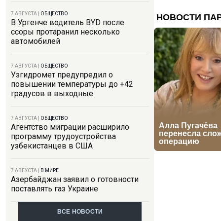
7 АВГУСТА
|
ОБЩЕСТВО
В Ургенче водитель BYD после
ссоры протаранил несколько
автомобилей
7 АВГУСТА
|
ОБЩЕСТВО
Узгидромет предупредил о
повышении температуры до +42
градусов в выходные
7 АВГУСТА
|
ОБЩЕСТВО
Агентство миграции расширило
программу трудоустройства
узбекистанцев в США
7 АВГУСТА
|
В МИРЕ
Азербайджан заявил о готовности
поставлять газ Украине
ВСЕ НОВОСТИ