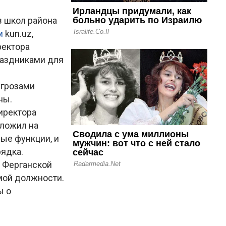
з школ района
м
kun.uz,
ректора
раздниками для
угрозами
ны.
иректора
ложил на
ые функции, и
рядка.
я Ферганской
мой должности.
ы о