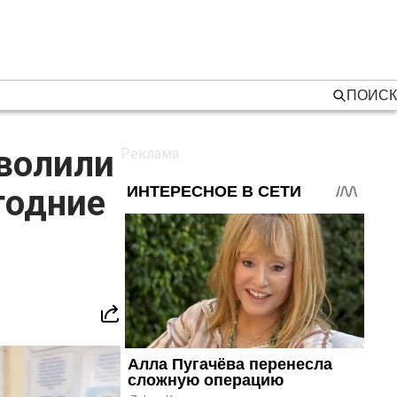
ПОИСК
волили
годние