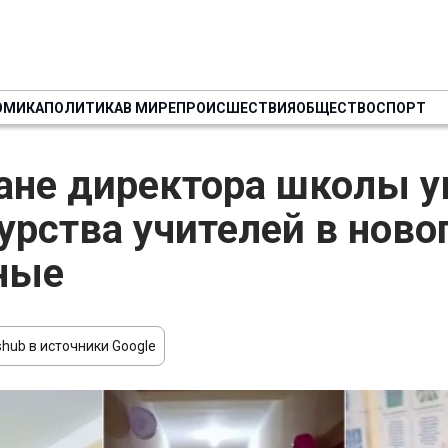
ОМИКА
ПОЛИТИКА
В МИРЕ
ПРОИСШЕСТВИЯ
ОБЩЕСТВО
СПОРТ
ане директора школы у
урства учителей в ново
ные
hub в источники Google