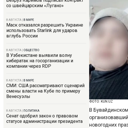
Бехруз Каримов подписал контракт
со швейцарским «Лугано»
8 АВГУСТА
|
В МИРЕ
Маск отказался разрешить Украине
использовать Starlink для ударов
вглубь России
8 АВГУСТА
|
ОБЩЕСТВО
В Узбекистане выявили волну
кибератак на госорганизации и
компании через RDP
8 АВГУСТА
|
В МИРЕ
СМИ: США рассматривают сценарий
смены власти на Кубе по примеру
Венесуэлы
ФОТО: KUN.UZ
В Бувайдинском
8 АВГУСТА
|
ПОЛИТИКА
Сенат одобрил закон о правовом
организовавший
статусе администрации президента
новогодних пра