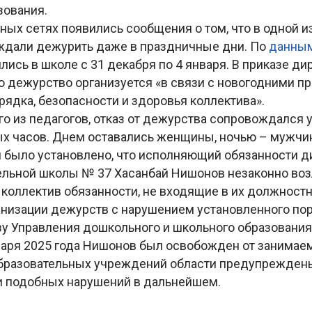
зования.
ных сетях появились сообщения о том, что в одной и
ждали дежурить даже в праздничные дни. По
данны
лись в школе с 31 декабря по 4 января. В приказе ди
то дежурство организуется «в связи с новогодними п
рядка, безопасности и здоровья коллектива».
го из педагогов, отказ от дежурства сопровождался 
х часов. Днем оставались женщины, ночью – мужчи
и было установлено, что исполняющий обязанности д
льной школы № 37 Хасанбай Нишонов незаконно воз
 коллектив обязанности, не входящие в их должностн
анизации дежурств с нарушением установленного по
зу Управления дошкольного и школьного образовани
нваря 2025 года Нишонов был освобожден от занимае
бразовательных учреждений области предупрежден
 подобных нарушений в дальнейшем.
: