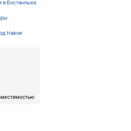
и в Бостанлыке
иры
под Навои
 вместимостью