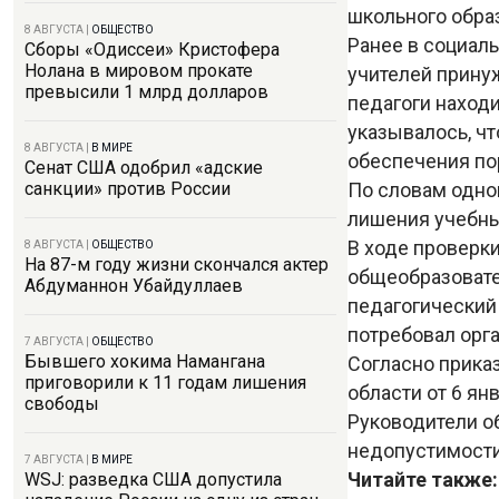
школьного обра
8 АВГУСТА
|
ОБЩЕСТВО
Ранее в социаль
Сборы «Одиссеи» Кристофера
Нолана в мировом прокате
учителей прину
превысили 1 млрд долларов
педагоги находи
указывалось, ч
8 АВГУСТА
|
В МИРЕ
обеспечения по
Сенат США одобрил «адские
По словам одно
санкции» против России
лишения учебны
В ходе проверк
8 АВГУСТА
|
ОБЩЕСТВО
На 87-м году жизни скончался актер
общеобразовате
Абдуманнон Убайдуллаев
педагогический
потребовал орг
7 АВГУСТА
|
ОБЩЕСТВО
Бывшего хокима Намангана
Согласно прика
приговорили к 11 годам лишения
области от 6 я
свободы
Руководители о
недопустимости
7 АВГУСТА
|
В МИРЕ
Читайте также
WSJ: разведка США допустила