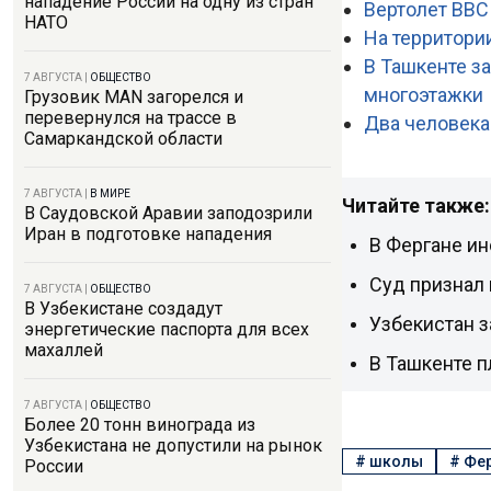
нападение России на одну из стран
Вертолет ВВС
НАТО
На территори
В Ташкенте з
7 АВГУСТА
|
ОБЩЕСТВО
многоэтажки
Грузовик MAN загорелся и
перевернулся на трассе в
Два человека
Самаркандской области
7 АВГУСТА
|
В МИРЕ
Читайте также:
В Саудовской Аравии заподозрили
Иран в подготовке нападения
В Фергане ин
Суд признал
7 АВГУСТА
|
ОБЩЕСТВО
В Узбекистане создадут
Узбекистан з
энергетические паспорта для всех
махаллей
В Ташкенте 
7 АВГУСТА
|
ОБЩЕСТВО
Более 20 тонн винограда из
Узбекистана не допустили на рынок
#
школы
#
Фер
России