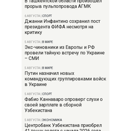
В Ташкентской области произошел
прорыв пульпопровода АГМК
6 АВГУСТА
|
СПОРТ
Джанни Инфантино сохранил пост
президента ФИФА несмотря на
критику
5 АВГУСТА
|
В МИРЕ
Экс-чиновники из Европы и РФ
провели тайную встречу по Украине
– СМИ
5 АВГУСТА
|
В МИРЕ
Путин назначил новых
командующих группировками войск
в Украине
5 АВГУСТА
|
СПОРТ
Фабио Каннаваро опроверг слухи о
своей зарплате в сборной
Узбекистана
5 АВГУСТА
|
ЭКОНОМИКА
Центробанк Узбекистана приобрел
41 тонну золота с начала 2026 года