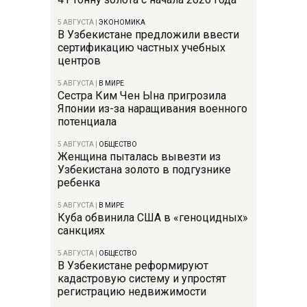
5 АВГУСТА
|
ЭКОНОМИКА
В Узбекистане предложили ввести
сертификацию частных учебных
центров
5 АВГУСТА
|
В МИРЕ
Сестра Ким Чен Ына пригрозила
Японии из-за наращивания военного
потенциала
5 АВГУСТА
|
ОБЩЕСТВО
Женщина пыталась вывезти из
Узбекистана золото в подгузнике
ребенка
5 АВГУСТА
|
В МИРЕ
Куба обвинила США в «геноцидных»
санкциях
5 АВГУСТА
|
ОБЩЕСТВО
В Узбекистане реформируют
кадастровую систему и упростят
регистрацию недвижимости