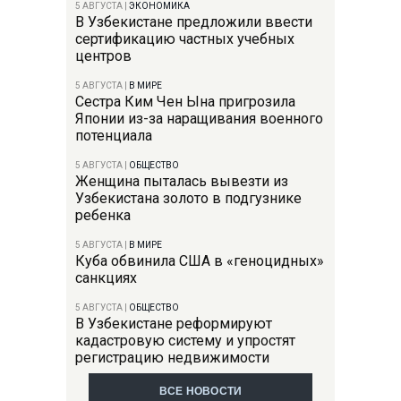
5 АВГУСТА
|
ЭКОНОМИКА
В Узбекистане предложили ввести
сертификацию частных учебных
центров
5 АВГУСТА
|
В МИРЕ
Сестра Ким Чен Ына пригрозила
Японии из-за наращивания военного
потенциала
5 АВГУСТА
|
ОБЩЕСТВО
Женщина пыталась вывезти из
Узбекистана золото в подгузнике
ребенка
5 АВГУСТА
|
В МИРЕ
Куба обвинила США в «геноцидных»
санкциях
5 АВГУСТА
|
ОБЩЕСТВО
В Узбекистане реформируют
кадастровую систему и упростят
регистрацию недвижимости
ВСЕ НОВОСТИ