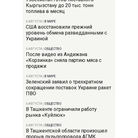
Кыргызстану до 20 тыс. тонн
топлива в месяц
6 АВГУСТА
|
В МИРЕ
США восстановили прежний
уровень обмена разведданными с
Украиной
6 АВГУСТА
|
ОБЩЕСТВО
После видео из Андижана
«Корзинка» сняла партию мяса с
продажи
6 АВГУСТА
|
В МИРЕ
Зеленский заявил о трехкратном
сокращении поставок Украине ракет
ПВО
6 АВГУСТА
|
ОБЩЕСТВО
В Ташкенте ограничили работу
рынка «Куйлюк»
6 АВГУСТА
|
ОБЩЕСТВО
В Ташкентской области произошел
прорыв пульпопровода АГМК