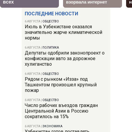
ПОСЛЕДНИЕ НОВОСТИ
6 АВГУСТА
|
ОБЩЕСТВО
Июль в Узбекистане оказался
значительно жарче климатической
нормы
6 АВГУСТА
|
ПОЛИТИКА
Депутаты одобрили законопроект о
конфискации авто за дорожное
хулиганство
6 АВГУСТА
|
ОБЩЕСТВО
Рядом с рынком «Изза» под
Ташкентом произошел крупный
пожар
6 АВГУСТА
|
ОБЩЕСТВО
Число рабочих въездов граждан
Центральной Азии в Россию
сократилось на 15%
6 АВГУСТА
|
ЭКОНОМИКА
Узбекистан готов поставлять