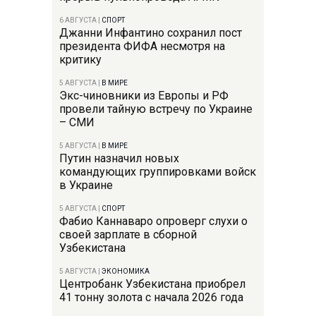
6 АВГУСТА
|
СПОРТ
Джанни Инфантино сохранил пост
президента ФИФА несмотря на
критику
5 АВГУСТА
|
В МИРЕ
Экс-чиновники из Европы и РФ
провели тайную встречу по Украине
– СМИ
5 АВГУСТА
|
В МИРЕ
Путин назначил новых
командующих группировками войск
в Украине
5 АВГУСТА
|
СПОРТ
Фабио Каннаваро опроверг слухи о
своей зарплате в сборной
Узбекистана
5 АВГУСТА
|
ЭКОНОМИКА
Центробанк Узбекистана приобрел
41 тонну золота с начала 2026 года