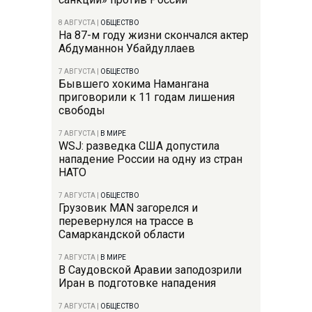
8 АВГУСТА
|
ОБЩЕСТВО
На 87-м году жизни скончался актер
Абдуманнон Убайдуллаев
7 АВГУСТА
|
ОБЩЕСТВО
Бывшего хокима Намангана
приговорили к 11 годам лишения
свободы
7 АВГУСТА
|
В МИРЕ
WSJ: разведка США допустила
нападение России на одну из стран
НАТО
7 АВГУСТА
|
ОБЩЕСТВО
Грузовик MAN загорелся и
перевернулся на трассе в
Самаркандской области
7 АВГУСТА
|
В МИРЕ
В Саудовской Аравии заподозрили
Иран в подготовке нападения
7 АВГУСТА
|
ОБЩЕСТВО