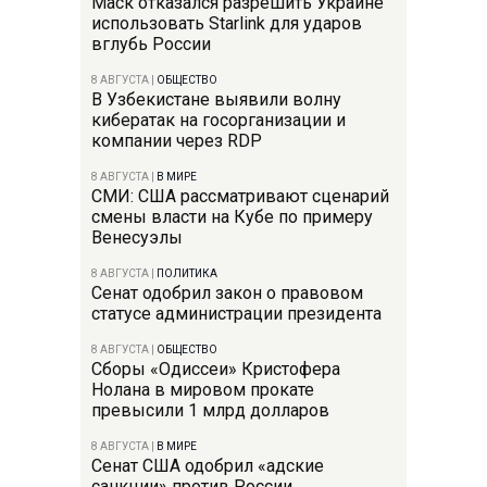
Маск отказался разрешить Украине
использовать Starlink для ударов
вглубь России
8 АВГУСТА
|
ОБЩЕСТВО
В Узбекистане выявили волну
кибератак на госорганизации и
компании через RDP
8 АВГУСТА
|
В МИРЕ
СМИ: США рассматривают сценарий
смены власти на Кубе по примеру
Венесуэлы
8 АВГУСТА
|
ПОЛИТИКА
Сенат одобрил закон о правовом
статусе администрации президента
8 АВГУСТА
|
ОБЩЕСТВО
Сборы «Одиссеи» Кристофера
Нолана в мировом прокате
превысили 1 млрд долларов
8 АВГУСТА
|
В МИРЕ
Сенат США одобрил «адские
санкции» против России