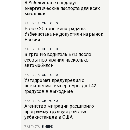
В Узбекистане создадут
энергетические паспорта для всех
махаллей
7 АВГУСТА
|
ОБЩЕСТВО
Более 20 тонн винограда из
Узбекистана не допустили на рынок
России
7 АВГУСТА
|
ОБЩЕСТВО
В Ургенче водитель BYD после
ссоры протаранил несколько
автомобилей
7 АВГУСТА
|
ОБЩЕСТВО
Узгидромет предупредил о
повышении температуры до +42
градусов в выходные
7 АВГУСТА
|
ОБЩЕСТВО
Агентство миграции расширило
программу трудоустройства
узбекистанцев в США
7 АВГУСТА
|
В МИРЕ