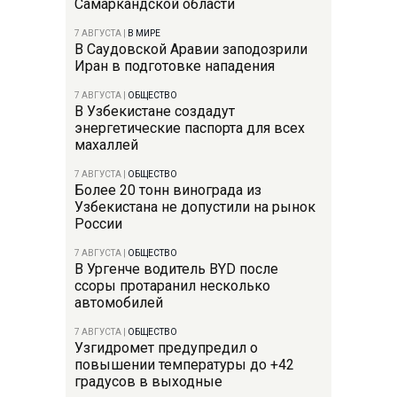
Самаркандской области
7 АВГУСТА
|
В МИРЕ
В Саудовской Аравии заподозрили
Иран в подготовке нападения
7 АВГУСТА
|
ОБЩЕСТВО
В Узбекистане создадут
энергетические паспорта для всех
махаллей
7 АВГУСТА
|
ОБЩЕСТВО
Более 20 тонн винограда из
Узбекистана не допустили на рынок
России
7 АВГУСТА
|
ОБЩЕСТВО
В Ургенче водитель BYD после
ссоры протаранил несколько
автомобилей
7 АВГУСТА
|
ОБЩЕСТВО
Узгидромет предупредил о
повышении температуры до +42
градусов в выходные