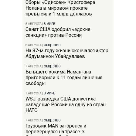
Сборы «Одиссеи» Кристофера
Нолана в мировом прокате
превысили 1 млрд долларов
8 АВГУСТА
|
В МИРЕ
Сенат США одобрил «адские
санкции» против России
8 АВГУСТА
|
ОБЩЕСТВО
На 87-м году жизни скончался актер
Абдуманнон Убайдуллаев
7 АВГУСТА
|
ОБЩЕСТВО
Бывшего хокима Намангана
приговорили к 11 годам лишения
свободы
7 АВГУСТА
|
В МИРЕ
WSJ: разведка США допустила
нападение России на одну из стран
НАТО
7 АВГУСТА
|
ОБЩЕСТВО
Грузовик MAN загорелся и
перевернулся на трассе в