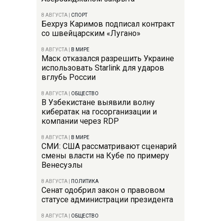
8 АВГУСТА
|
СПОРТ
Бехруз Каримов подписал контракт
со швейцарским «Лугано»
8 АВГУСТА
|
В МИРЕ
Маск отказался разрешить Украине
использовать Starlink для ударов
вглубь России
8 АВГУСТА
|
ОБЩЕСТВО
В Узбекистане выявили волну
кибератак на госорганизации и
компании через RDP
8 АВГУСТА
|
В МИРЕ
СМИ: США рассматривают сценарий
смены власти на Кубе по примеру
Венесуэлы
8 АВГУСТА
|
ПОЛИТИКА
Сенат одобрил закон о правовом
статусе администрации президента
8 АВГУСТА
|
ОБЩЕСТВО