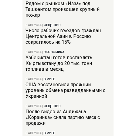
Рядом с рынком «Изза» под
Ташкентом произошел крупный
пожар
6 АВГУСТА
|
ОБЩЕСТВО
Число рабочих въездов граждан
Центральной Азии в Россию
сократилось на 15%
6 АВГУСТА
|
ЭКОНОМИКА
Узбекистан готов поставлять
Кыргызстану до 20 тыс. тонн
топлива в месяц
6 АВГУСТА
|
В МИРЕ
США восстановили прежний
уровень обмена разведданными с
Украиной
6 АВГУСТА
|
ОБЩЕСТВО
После видео из Андижана
«Корзинка» сняла партию мяса с
продажи
6 АВГУСТА
|
В МИРЕ