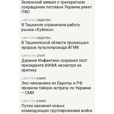
Зеленский заявил о трехкратном
сокращении поставок Украине ракет
ПВО
6 АВГУСТА
|
ОБЩЕСТВО
В Ташкенте ограничили работу
рынка «Куйлюк»
6 АВГУСТА
|
ОБЩЕСТВО
В Ташкентской области произошел
прорыв пульпопровода АГМК
6 АВГУСТА
|
СПОРТ
Джанни Инфантино сохранил пост
президента ФИФА несмотря на
критику
5 АВГУСТА
|
В МИРЕ
Экс-чиновники из Европы и РФ
провели тайную встречу по Украине
– СМИ
5 АВГУСТА
|
В МИРЕ
Путин назначил новых
командующих группировками войск