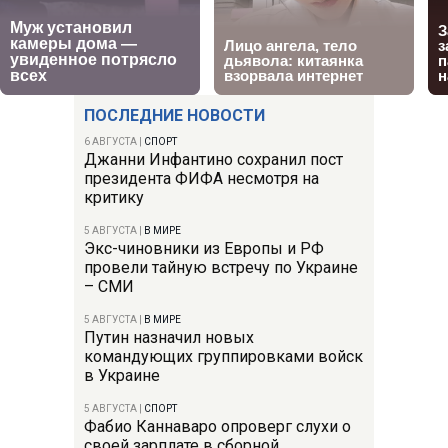
ПОСЛЕДНИЕ НОВОСТИ
6 АВГУСТА
|
СПОРТ
Джанни Инфантино сохранил пост
президента ФИФА несмотря на
критику
5 АВГУСТА
|
В МИРЕ
Экс-чиновники из Европы и РФ
провели тайную встречу по Украине
– СМИ
5 АВГУСТА
|
В МИРЕ
Путин назначил новых
командующих группировками войск
в Украине
5 АВГУСТА
|
СПОРТ
Фабио Каннаваро опроверг слухи о
своей зарплате в сборной