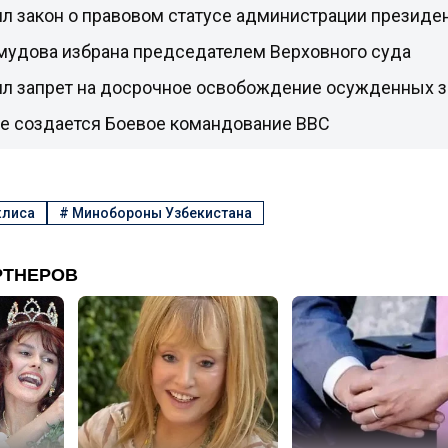
л закон о правовом статусе администрации президе
мудова избрана председателем Верховного суда
ил запрет на досрочное освобождение осужденных з
не создается Боевое командование ВВС
жлиса
#
Минобороны Узбекистана