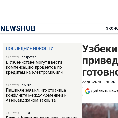
NEWSHUB
ЭКОН
Узбеки
ПОСЛЕДНИЕ НОВОСТИ
привед
8 АВГУСТА
|
ОБЩЕСТВО
В Узбекистане могут ввести
компенсацию процентов по
готовн
кредитам на электромобили
22 ДЕКАБРЯ 2025
|
ОБЩ
8 АВГУСТА
|
В МИРЕ
Пашинян заявил, что страница
Добавить News
конфликта между Арменией и
Азербайджаном закрыта
8 АВГУСТА
|
СПОРТ