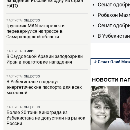
нападение России на одну из стран
Сенат одобри
НАТО
Робахон Мах
7 АВГУСТА
|
ОБЩЕСТВО
Сенат одобр
Грузовик MAN загорелся и
перевернулся на трассе в
В Узбекиста
Самаркандской области
7 АВГУСТА
|
В МИРЕ
В Саудовской Аравии заподозрили
Иран в подготовке нападения
#
Сенат Олий Ма
7 АВГУСТА
|
ОБЩЕСТВО
В Узбекистане создадут
энергетические паспорта для всех
махаллей
7 АВГУСТА
|
ОБЩЕСТВО
Более 20 тонн винограда из
Узбекистана не допустили на рынок
России