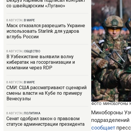
Бехруз Каримов подписал контракт
со швейцарским «Лугано»
8 АВГУСТА
|
В МИРЕ
Маск отказался разрешить Украине
использовать Starlink для ударов
вглубь России
8 АВГУСТА
|
ОБЩЕСТВО
В Узбекистане выявили волну
кибератак на госорганизации и
компании через RDP
8 АВГУСТА
|
В МИРЕ
СМИ: США рассматривают сценарий
смены власти на Кубе по примеру
Венесуэлы
ФОТО: МИНОБОРОНЫ 
Минобороны Узб
8 АВГУСТА
|
ПОЛИТИКА
Сенат одобрил закон о правовом
подразделений и
статусе администрации президента
сообщает
пресс