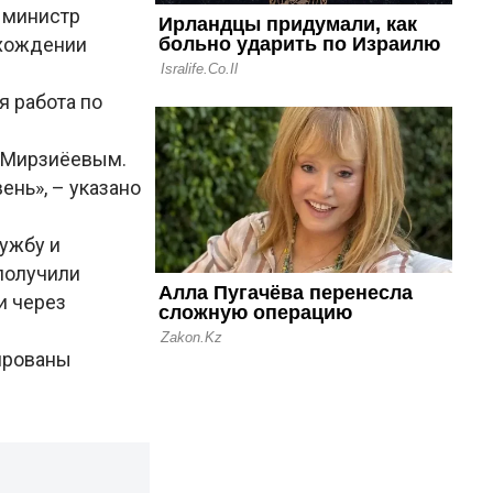
 министр
охождении
я работа по
 Мирзиёевым.
ень», – указано
ужбу и
получили
и через
ированы