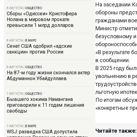
На заседании К
8 АВГУСТА
|
ОБЩЕСТВО
обороны предст
Сборы «Одиссеи» Кристофера
Нолана в мировом прокате
гражданами вое
превысили 1 млрд долларов
Министр отмети
безусловному и
8 АВГУСТА
|
В МИРЕ
обороноспособн
Сенат США одобрил «адские
«В результате б
санкции» против России
в сообщении.
В 2025 году бы
8 АВГУСТА
|
ОБЩЕСТВО
На 87-м году жизни скончался актер
увольнению в р
Абдуманнон Убайдуллаев
трудоустройств
льготную ипоте
7 АВГУСТА
|
ОБЩЕСТВО
Бывшего хокима Намангана
По итогам обсу
приговорили к 11 годам лишения
«конкретные пр
свободы
7 АВГУСТА
|
В МИРЕ
Читайте также:
WSJ: разведка США допустила