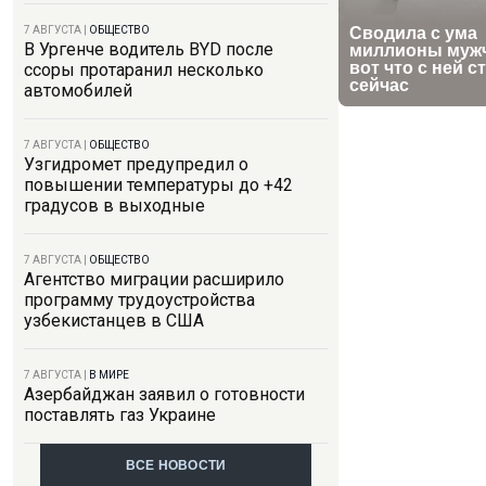
7 АВГУСТА
|
ОБЩЕСТВО
В Ургенче водитель BYD после
ссоры протаранил несколько
автомобилей
7 АВГУСТА
|
ОБЩЕСТВО
Узгидромет предупредил о
повышении температуры до +42
градусов в выходные
7 АВГУСТА
|
ОБЩЕСТВО
Агентство миграции расширило
программу трудоустройства
узбекистанцев в США
7 АВГУСТА
|
В МИРЕ
Азербайджан заявил о готовности
поставлять газ Украине
ВСЕ НОВОСТИ