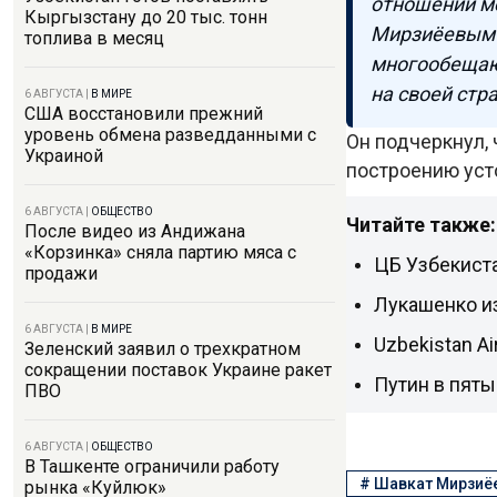
отношений м
Кыргызстану до 20 тыс. тонн
Мирзиёевым м
топлива в месяц
многообещаю
на своей стр
6 АВГУСТА
|
В МИРЕ
США восстановили прежний
уровень обмена разведданными с
Он подчеркнул,
Украиной
построению уст
6 АВГУСТА
|
ОБЩЕСТВО
Читайте также:
После видео из Андижана
«Корзинка» сняла партию мяса с
ЦБ Узбекиста
продажи
Лукашенко и
6 АВГУСТА
|
В МИРЕ
Uzbekistan Ai
Зеленский заявил о трехкратном
сокращении поставок Украине ракет
Путин в пяты
ПВО
6 АВГУСТА
|
ОБЩЕСТВО
В Ташкенте ограничили работу
#
Шавкат Мирзиё
рынка «Куйлюк»