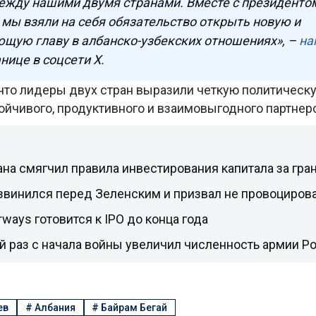
ежду нашими двумя странами. Вместе с президент
ы взяли на себя обязательство открыть новую и
щую главу в албанско-узбекских отношениях», –
на
анице в соцсети X.
 что лидеры двух стран выразили четкую политическ
ойчивого, продуктивного и взаимовыгодного партнерс
на смягчил правила инвестирования капитала за гра
звинился перед Зеленским и призвал не провоцирова
rways готовится к IPO до конца года
й раз с начала войны увеличил численность армии Р
ев
#
Албания
#
Байрам Бегай