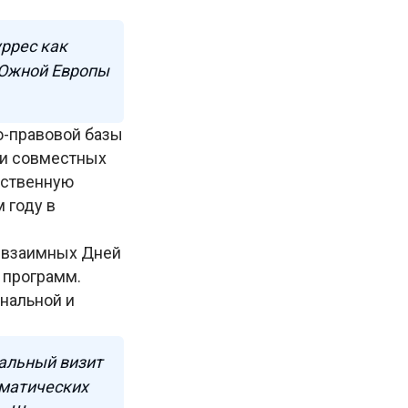
ррес как
 Южной Европы
о-правовой базы
ии совместных
ьственную
 году в
ю взаимных Дней
 программ.
нальной и
альный визит
оматических