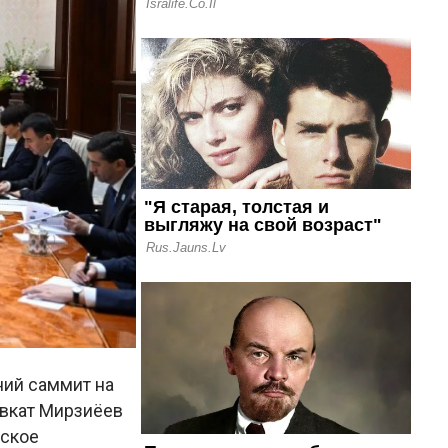
ний саммит на
авкат Мирзиёев
еское