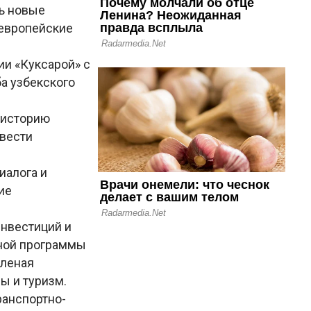
ь новые
 европейские
ии «Куксарой» с
а узбекского
ю историю
ывести
иалога и
ие
инвестиций и
ной программы
еленая
ы и туризм.
ранспортно-