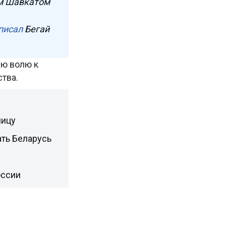
ом Шавкатом
писал
Бегай
ую волю к
тва.
ницу
ть Беларусь
оссии