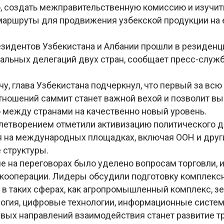
, создать межправительственную комиссию и изучит
маршруты для продвижения узбекской продукции на
зидентов Узбекистана и Албании прошли в резиденц
альных делегаций двух стран, сообщает пресс-служб
у, глава Узбекистана подчеркнул, что первый за вс
тношений саммит станет важной вехой и позволит в
 между странами на качественно новый уровень.
летворением отметили активизацию политического д
 на международных площадках, включая ООН и друг
 структуры.
е на переговорах было уделено вопросам торговли, 
ооперации. Лидеры обсудили подготовку комплекс
 в таких сферах, как агропромышленный комплекс, з
ология, цифровые технологии, информационные систем
вых направлений взаимодействия станет развитие т