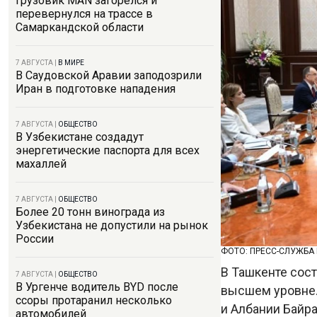
Грузовик MAN загорелся и
перевернулся на трассе в
Самаркандской области
7 АВГУСТА
|
В МИРЕ
В Саудовской Аравии заподозрили
Иран в подготовке нападения
7 АВГУСТА
|
ОБЩЕСТВО
В Узбекистане создадут
энергетические паспорта для всех
махаллей
7 АВГУСТА
|
ОБЩЕСТВО
Более 20 тонн винограда из
Узбекистана не допустили на рынок
России
ФОТО: ПРЕСС-СЛУЖБА
В Ташкенте сос
7 АВГУСТА
|
ОБЩЕСТВО
В Ургенче водитель BYD после
высшем уровне.
ссоры протаранил несколько
и Албании Байр
автомобилей