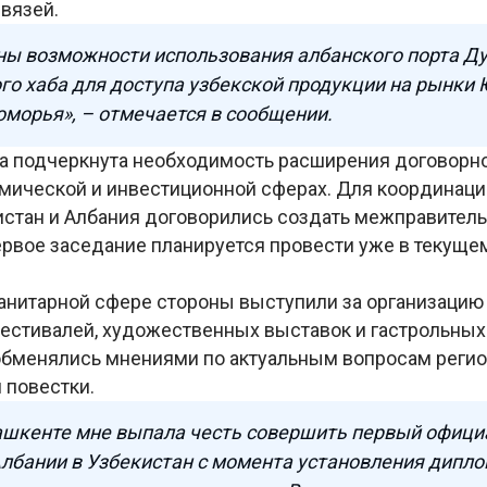
связей.
ны возможности использования албанского порта Ду
го хаба для доступа узбекской продукции на рынки
морья», – отмечается в сообщении.
ла подчеркнута необходимость расширения договорн
омической и инвестиционной сферах. Для координац
истан и Албания договорились создать межправител
ервое заседание планируется провести уже в текущем
манитарной сфере стороны выступили за организаци
фестивалей, художественных выставок и гастрольных
бменялись мнениями по актуальным вопросам регио
 повестки.
Ташкенте мне выпала честь совершить первый офици
лбании в Узбекистан с момента установления дипл