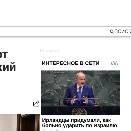
ПОИСК
рт
кий