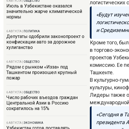
6 АВГУСТА
|
ОБЩЕСТВО
логистических 
Июль в Узбекистане оказался
значительно жарче климатической
«Будут изуче
нормы
логистическо
и Средиземно
6 АВГУСТА
|
ПОЛИТИКА
Депутаты одобрили законопроект о
конфискации авто за дорожное
Кроме того, бы
хулиганство
в торгово-экон
проектов Узбек
6 АВГУСТА
|
ОБЩЕСТВО
комиссию. Ее п
Рядом с рынком «Изза» под
Ташкенте.
Ташкентом произошел крупный
пожар
В культурно-гу
культуры, кино
6 АВГУСТА
|
ОБЩЕСТВО
Лидеры также о
Число рабочих въездов граждан
международной
Центральной Азии в Россию
сократилось на 15%
«Сегодня в 
президента А
6 АВГУСТА
|
ЭКОНОМИКА
Узбекистан готов поставлять