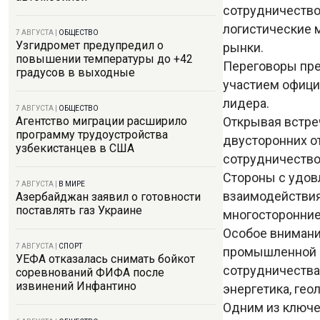
сотрудничество
логистические 
7 АВГУСТА
|
ОБЩЕСТВО
Узгидромет предупредил о
рынки.
повышении температуры до +42
Переговоры пре
градусов в выходные
участием офици
лидера.
7 АВГУСТА
|
ОБЩЕСТВО
Открывая встреч
Агентство миграции расширило
программу трудоустройства
двусторонних о
узбекистанцев в США
сотрудничество
Стороны с удов
7 АВГУСТА
|
В МИРЕ
взаимодействия
Азербайджан заявил о готовности
поставлять газ Украине
многосторонние
Особое внимани
7 АВГУСТА
|
СПОРТ
промышленной к
УЕФА отказалась снимать бойкот
сотрудничества
соревнований ФИФА после
извинений Инфантино
энергетика, ге
Одним из ключе