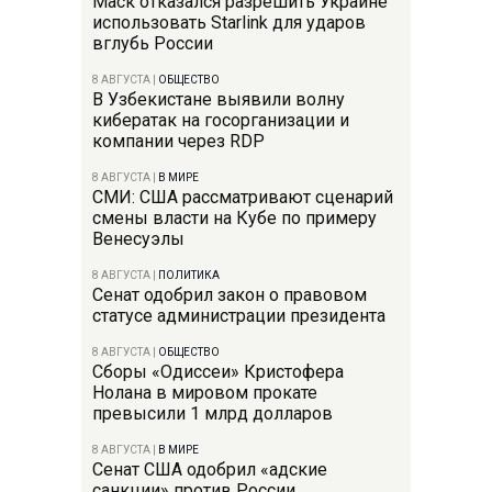
Маск отказался разрешить Украине
использовать Starlink для ударов
вглубь России
8 АВГУСТА
|
ОБЩЕСТВО
В Узбекистане выявили волну
кибератак на госорганизации и
компании через RDP
8 АВГУСТА
|
В МИРЕ
СМИ: США рассматривают сценарий
смены власти на Кубе по примеру
Венесуэлы
8 АВГУСТА
|
ПОЛИТИКА
Сенат одобрил закон о правовом
статусе администрации президента
8 АВГУСТА
|
ОБЩЕСТВО
Сборы «Одиссеи» Кристофера
Нолана в мировом прокате
превысили 1 млрд долларов
8 АВГУСТА
|
В МИРЕ
Сенат США одобрил «адские
санкции» против России