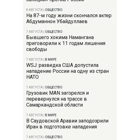
8 АВГУСТА
|
ОБЩЕСТВО
На 87-м году жизни скончался актер
Абдуманнон Убайдуллаев
7 АВГУСТА
|
ОБЩЕСТВО
Бывшего хокима Намангана
приговорили к 11 годам лишения
свободы
7 АВГУСТА
|
В МИРЕ
WSJ: разведка США допустила
нападение России на одну из стран
НАТО
7 АВГУСТА
|
ОБЩЕСТВО
Грузовик MAN загорелся и
перевернулся на трассе в
Самаркандской области
7 АВГУСТА
|
В МИРЕ
В Саудовской Аравии заподозрили
Иран в подготовке нападения
7 АВГУСТА
|
ОБЩЕСТВО