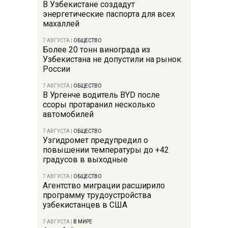
В Узбекистане создадут
энергетические паспорта для всех
махаллей
7 АВГУСТА
|
ОБЩЕСТВО
Более 20 тонн винограда из
Узбекистана не допустили на рынок
России
7 АВГУСТА
|
ОБЩЕСТВО
В Ургенче водитель BYD после
ссоры протаранил несколько
автомобилей
7 АВГУСТА
|
ОБЩЕСТВО
Узгидромет предупредил о
повышении температуры до +42
градусов в выходные
7 АВГУСТА
|
ОБЩЕСТВО
Агентство миграции расширило
программу трудоустройства
узбекистанцев в США
7 АВГУСТА
|
В МИРЕ