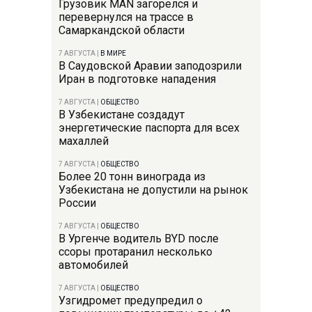
Грузовик MAN загорелся и
перевернулся на трассе в
Самаркандской области
7 АВГУСТА
|
В МИРЕ
В Саудовской Аравии заподозрили
Иран в подготовке нападения
7 АВГУСТА
|
ОБЩЕСТВО
В Узбекистане создадут
энергетические паспорта для всех
махаллей
7 АВГУСТА
|
ОБЩЕСТВО
Более 20 тонн винограда из
Узбекистана не допустили на рынок
России
7 АВГУСТА
|
ОБЩЕСТВО
В Ургенче водитель BYD после
ссоры протаранил несколько
автомобилей
7 АВГУСТА
|
ОБЩЕСТВО
Узгидромет предупредил о