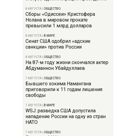
8 АВГУСТА
|
ОБЩЕСТВО
Сборы «Одиссеи» Кристофера
Нолана в мировом прокате
превысили 1 млрд долларов
8 АВГУСТА
|
В МИРЕ
Сенат США одобрил «адские
санкции» против России
8 АВГУСТА
|
ОБЩЕСТВО
На 87-м году жизни скончался актер
Абдуманнон Убайдуллаев
7 АВГУСТА
|
ОБЩЕСТВО
Бывшего хокима Намангана
приговорили к 11 годам лишения
свободы
7 АВГУСТА
|
В МИРЕ
WSJ: разведка США допустила
нападение России на одну из стран
НАТО
7 АВГУСТА
|
ОБЩЕСТВО