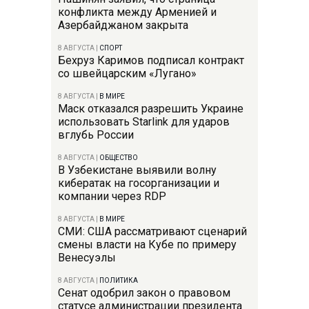
конфликта между Арменией и
Азербайджаном закрыта
8 АВГУСТА
|
СПОРТ
Бехруз Каримов подписал контракт
со швейцарским «Лугано»
8 АВГУСТА
|
В МИРЕ
Маск отказался разрешить Украине
использовать Starlink для ударов
вглубь России
8 АВГУСТА
|
ОБЩЕСТВО
В Узбекистане выявили волну
кибератак на госорганизации и
компании через RDP
8 АВГУСТА
|
В МИРЕ
СМИ: США рассматривают сценарий
смены власти на Кубе по примеру
Венесуэлы
8 АВГУСТА
|
ПОЛИТИКА
Сенат одобрил закон о правовом
статусе администрации президента