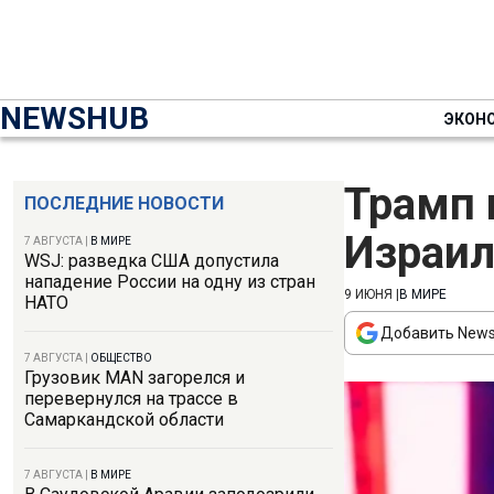
NEWSHUB
ЭКОН
Трамп 
ПОСЛЕДНИЕ НОВОСТИ
Израил
7 АВГУСТА
|
В МИРЕ
WSJ: разведка США допустила
нападение России на одну из стран
9 ИЮНЯ
|
В МИРЕ
НАТО
Добавить News
7 АВГУСТА
|
ОБЩЕСТВО
Грузовик MAN загорелся и
перевернулся на трассе в
Самаркандской области
7 АВГУСТА
|
В МИРЕ