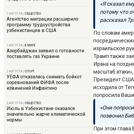
«Я сказал ем
потому что о
7 АВГУСТА
|
ОБЩЕСТВО
Агентство миграции расширило
рассказал Т
программу трудоустройства
узбекистанцев в США
По словам амери
посреднических
7 АВГУСТА
|
В МИРЕ
израильское ру
Азербайджан заявил о готовности
Трамп также за
поставлять газ Украине
Ирана на поздне
масштаб атаки»,
7 АВГУСТА
|
СПОРТ
УЕФА отказалась снимать бойкот
Президент США 
соревнований ФИФА после
исходила от Тег
извинений Инфантино
попросила Ваши
6 АВГУСТА
|
ОБЩЕСТВО
«Они попроси
Июль в Узбекистане оказался
значительно жарче климатической
позвонил Биб
нормы
При этом глава