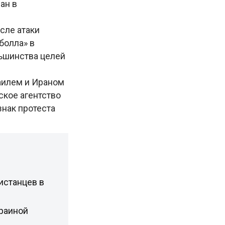
ан в
сле атаки
болла» в
льшинства целей
аилем и Ираном
ское агентство
знак протеста
истанцев в
раиной