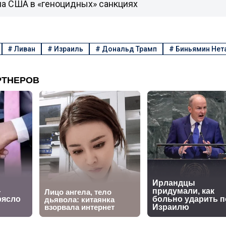
ла США в «геноцидных» санкциях
#
Ливан
#
Израиль
#
Дональд Трамп
#
Биньямин Нет