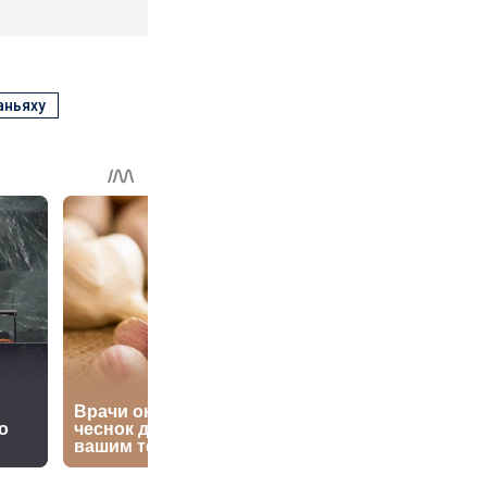
аньяху