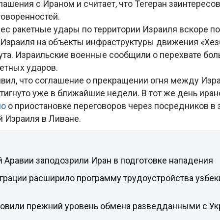
ашения с Ираном и считает, что Тегеран заинтересов
оворенностей.
нес ракетные удары по территории Израиля вскоре по
Израиля на объекты инфраструктуры движения «Хез
ута. Израильские военные сообщили о перехвате бо
ветных ударов.
явил, что соглашение о прекращении огня между Изр
игнуто уже в ближайшие недели. В тот же день иран
ло
о приостановке переговоров через посредников в 
й Израиля в Ливане.
 Аравии заподозрили Иран в подготовке нападения
грации расширило программу трудоустройства узбек
овили прежний уровень обмена разведданными с Ук