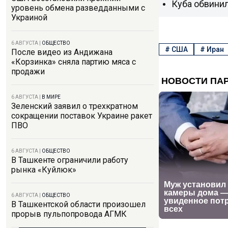
Куба обвини
уровень обмена разведданными с
Украиной
6 АВГУСТА
|
ОБЩЕСТВО
#
США
#
Иран
После видео из Андижана
«Корзинка» сняла партию мяса с
продажи
6 АВГУСТА
|
В МИРЕ
Зеленский заявил о трехкратном
сокращении поставок Украине ракет
ПВО
6 АВГУСТА
|
ОБЩЕСТВО
В Ташкенте ограничили работу
рынка «Куйлюк»
6 АВГУСТА
|
ОБЩЕСТВО
В Ташкентской области произошел
прорыв пульпопровода АГМК