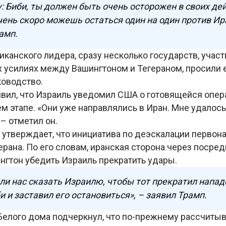
у: Биби, ты должен быть очень осторожен в своих де
чень скоро можешь остаться один на один против Ир
рамп.
канского лидера, сразу несколько государств, учас
 усилиях между Вашингтоном и Тегераном, просили е
ководство.
явил, что Израиль уведомил США о готовящейся опер
м этапе. «Они уже направлялись в Иран. Мне удалос
 – отметил он.
утверждает, что инициатива по деэскалации первон
ерана. По его словам, иранская сторона через посре
нгтон убедить Израиль прекратить удары.
ли нас сказать Израилю, чтобы тот прекратил напад
и и заставил его остановиться», – заявил Трамп.
 Белого дома подчеркнул, что по-прежнему рассчитыв