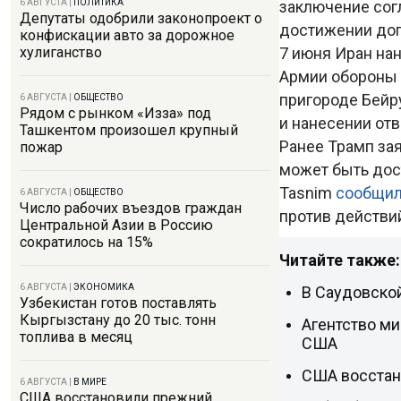
заключение согл
6 АВГУСТА
|
ПОЛИТИКА
Депутаты одобрили законопроект о
достижении дог
конфискации авто за дорожное
7 июня Иран на
хулиганство
Армии обороны 
пригороде Бейр
6 АВГУСТА
|
ОБЩЕСТВО
Рядом с рынком «Изза» под
и нанесении от
Ташкентом произошел крупный
Ранее Трамп за
пожар
может быть дост
Tasnim
сообщи
6 АВГУСТА
|
ОБЩЕСТВО
Число рабочих въездов граждан
против действи
Центральной Азии в Россию
сократилось на 15%
Читайте также:
6 АВГУСТА
|
ЭКОНОМИКА
В Саудовской
Узбекистан готов поставлять
Кыргызстану до 20 тыс. тонн
Агентство ми
топлива в месяц
США
США восстан
6 АВГУСТА
|
В МИРЕ
США восстановили прежний