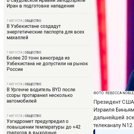
В Саудовской Аравии заподозрили
Иран в подготовке нападения
7 АВГУСТА
|
ОБЩЕСТВО
В Узбекистане создадут
энергетические паспорта для всех
махаллей
7 АВГУСТА
|
ОБЩЕСТВО
Более 20 тонн винограда из
Узбекистана не допустили на рынок
России
7 АВГУСТА
|
ОБЩЕСТВО
В Ургенче водитель BYD после
ФОТО: REBECCA NOBLE
ссоры протаранил несколько
автомобилей
Президент США 
Израиля Биньям
дальнейшей эск
7 АВГУСТА
|
ОБЩЕСТВО
Узгидромет предупредил о
телеканалу N12
повышении температуры до +42
градусов в выходные