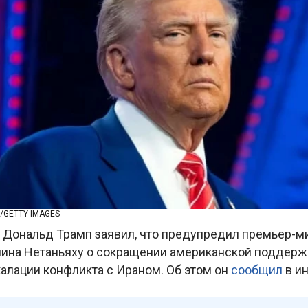
/GETTY IMAGES
Дональд Трамп заявил, что предупредил премьер-м
ина Нетаньяху о сокращении американской поддержк
алации конфликта с Ираном. Об этом он
сообщил
в и
.