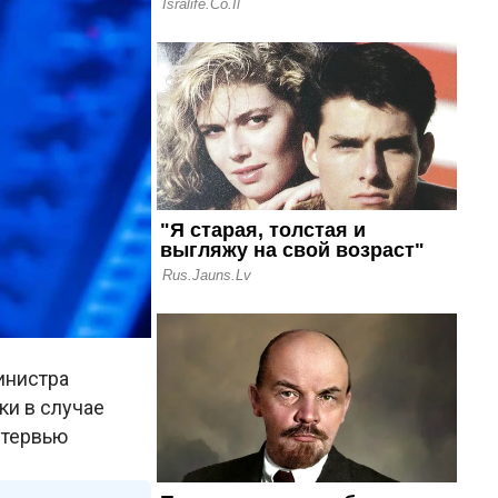
инистра
и в случае
нтервью