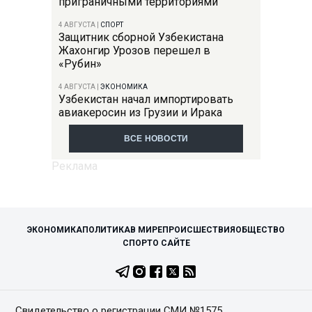
приграничными территориями
4 АВГУСТА
|
СПОРТ
Защитник сборной Узбекистана
Жахонгир Урозов перешел в
«Рубин»
4 АВГУСТА
|
ЭКОНОМИКА
Узбекистан начал импортировать
авиакеросин из Грузии и Ирака
ВСЕ НОВОСТИ
ЭКОНОМИКА
ПОЛИТИКА
В МИРЕ
ПРОИСШЕСТВИЯ
ОБЩЕСТВО
СПОРТ
О САЙТЕ
Свидетельство о регистрации СМИ №1575