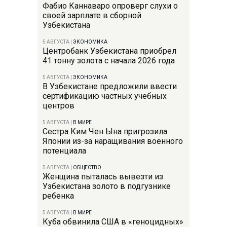
Фабио Каннаваро опроверг слухи о
своей зарплате в сборной
Узбекистана
5 АВГУСТА
|
ЭКОНОМИКА
Центробанк Узбекистана приобрел
41 тонну золота с начала 2026 года
5 АВГУСТА
|
ЭКОНОМИКА
В Узбекистане предложили ввести
сертификацию частных учебных
центров
5 АВГУСТА
|
В МИРЕ
Сестра Ким Чен Ына пригрозила
Японии из-за наращивания военного
потенциала
5 АВГУСТА
|
ОБЩЕСТВО
Женщина пыталась вывезти из
Узбекистана золото в подгузнике
ребенка
5 АВГУСТА
|
В МИРЕ
Куба обвинила США в «геноцидных»