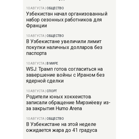
10 АВГУСТА
|
ОБЩЕСТВО
Узбекистан начал организованный
набор сезонных работников для
Франции
10 АВГУСТА
|
ОБЩЕСТВО
В Узбекистане увеличили лимит
покупки наличных долларов без
паспорта
10 АВГУСТА
|
В МИРЕ
WSJ: Трамп готов согласиться на
завершение войны с Ираном без
ядерной сделки
10 АВГУСТА
|
СПОРТ
Родители юных хоккеистов
записали обращение Мирзиёеву из-
за закрытия Humo Arena
10 АВГУСТА
|
ОБЩЕСТВО
В Узбекистане на этой неделе
ожидается жара до 41 градуса