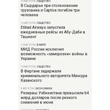
10 АВГУСТА
|
ОБЩЕСТВО
В Сырдарье при столкновении
грузовика и Captiva погибли три
человека
10 АВГУСТА
|
ОБЩЕСТВО
Etihad Airways запустила
ежедневные рейсы из Абу-Даби в
Ташкент
10 АВГУСТА
|
В МИРЕ
МИД России исключил
возможность «заморозки» войны в
Украине
10 АВГУСТА
|
ОБЩЕСТВО
В Фергане задержали
криминального авторитета Мансура
Казанского
9 АВГУСТА
|
ЭКОНОМИКА
Резервы Узбекистана превысили 64
млрд долларов после резкого
снижения в июне