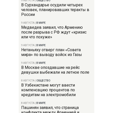
9 АВГУСТА
|
ОБЩЕСТВО
В Сурхандарье осудили четырех
человек, планировавших теракты в
России
9 АВГУСТА
|
В МИРЕ
Медведев заявил, что Армению
после разрыва с РФ ждут «кризис
или что похуже»
9 АВГУСТА
|
В МИРЕ
Нетаньяху отверг план «Совета
мира» по выводу войск из Газы
9 АВГУСТА
|
В МИРЕ
В Москве опоздавшие на рейс
девушки выбежали на летное поле
8 АВГУСТА
|
ОБЩЕСТВО
В Узбекистане могут ввести
компенсацию процентов по
кредитам на электромобили
8 АВГУСТА
|
В МИРЕ
Пашинян заявил, что страница
конфликта между Арменией и