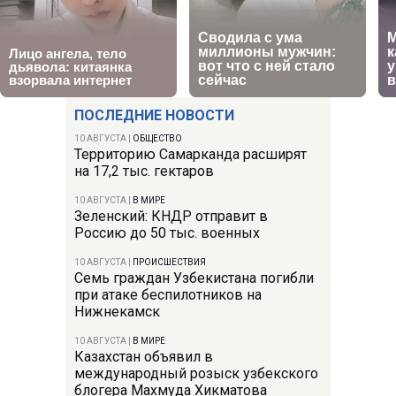
ПОСЛЕДНИЕ НОВОСТИ
10 АВГУСТА
|
ОБЩЕСТВО
Территорию Самарканда расширят
на 17,2 тыс. гектаров
10 АВГУСТА
|
В МИРЕ
Зеленский: КНДР отправит в
Россию до 50 тыс. военных
10 АВГУСТА
|
ПРОИСШЕСТВИЯ
Семь граждан Узбекистана погибли
при атаке беспилотников на
Нижнекамск
10 АВГУСТА
|
В МИРЕ
Казахстан объявил в
международный розыск узбекского
блогера Махмуда Хикматова