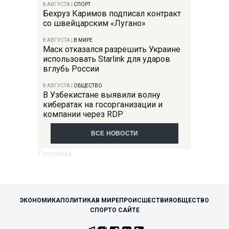
8 АВГУСТА
|
СПОРТ
Бехруз Каримов подписал контракт
со швейцарским «Лугано»
8 АВГУСТА
|
В МИРЕ
Маск отказался разрешить Украине
использовать Starlink для ударов
вглубь России
8 АВГУСТА
|
ОБЩЕСТВО
В Узбекистане выявили волну
кибератак на госорганизации и
компании через RDP
ВСЕ НОВОСТИ
ЭКОНОМИКА
ПОЛИТИКА
В МИРЕ
ПРОИСШЕСТВИЯ
ОБЩЕСТВО
СПОРТ
О САЙТЕ