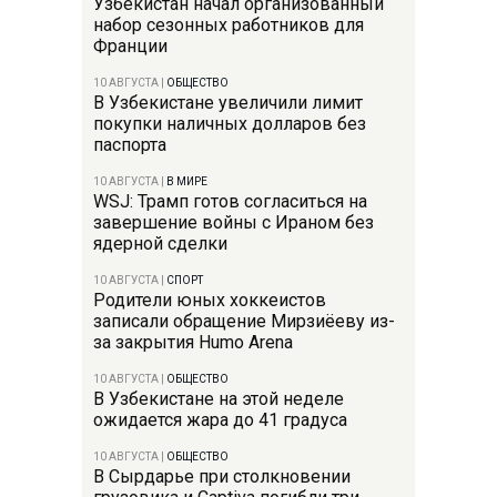
Узбекистан начал организованный
набор сезонных работников для
Франции
10 АВГУСТА
|
ОБЩЕСТВО
В Узбекистане увеличили лимит
покупки наличных долларов без
паспорта
10 АВГУСТА
|
В МИРЕ
WSJ: Трамп готов согласиться на
завершение войны с Ираном без
ядерной сделки
10 АВГУСТА
|
СПОРТ
Родители юных хоккеистов
записали обращение Мирзиёеву из-
за закрытия Humo Arena
10 АВГУСТА
|
ОБЩЕСТВО
В Узбекистане на этой неделе
ожидается жара до 41 градуса
10 АВГУСТА
|
ОБЩЕСТВО
В Сырдарье при столкновении