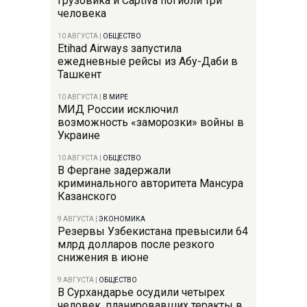
грузовика и Captiva погибли три
человека
10 АВГУСТА
|
ОБЩЕСТВО
Etihad Airways запустила
ежедневные рейсы из Абу-Даби в
Ташкент
10 АВГУСТА
|
В МИРЕ
МИД России исключил
возможность «заморозки» войны в
Украине
10 АВГУСТА
|
ОБЩЕСТВО
В Фергане задержали
криминального авторитета Мансура
Казанского
9 АВГУСТА
|
ЭКОНОМИКА
Резервы Узбекистана превысили 64
млрд долларов после резкого
снижения в июне
9 АВГУСТА
|
ОБЩЕСТВО
В Сурхандарье осудили четырех
человек, планировавших теракты в